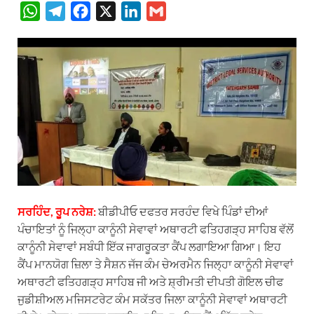
W
T
F
X
L
G
h
e
a
i
m
a
l
c
n
a
t
e
e
k
i
s
g
b
e
l
A
r
o
d
p
a
o
I
p
m
k
n
ਸਰਹਿੰਦ, ਰੂਪ ਨਰੇਸ਼:
ਬੀਡੀਪੀਓ ਦਫਤਰ ਸਰਹੰਦ ਵਿਖੇ ਪਿੰਡਾਂ ਦੀਆਂ
ਪੰਚਾਇਤਾਂ ਨੂੰ ਜਿਲ੍ਹਾ ਕਾਨੂੰਨੀ ਸੇਵਾਵਾਂ ਅਥਾਰਟੀ ਫਤਿਹਗੜ੍ਹ ਸਾਹਿਬ ਵੱਲੋਂ
ਕਾਨੂੰਨੀ ਸੇਵਾਵਾਂ ਸਬੰਧੀ ਇੱਕ ਜਾਗਰੂਕਤਾ ਕੈਂਪ ਲਗਾਇਆ ਗਿਆ। ਇਹ
ਕੈਂਪ ਮਾਨਯੋਗ ਜ਼ਿਲਾ ਤੇ ਸੈਸ਼ਨ ਜੱਜ ਕੰਮ ਚੇਅਰਮੈਨ ਜਿਲ੍ਹਾ ਕਾਨੂੰਨੀ ਸੇਵਾਵਾਂ
ਅਥਾਰਟੀ ਫਤਿਹਗੜ੍ਹ ਸਾਹਿਬ ਜੀ ਅਤੇ ਸ਼੍ਰੀਮਤੀ ਦੀਪਤੀ ਗੋਇਲ ਚੀਫ
ਜੁਡੀਸ਼ੀਅਲ ਮਜਿਸਟਰੇਟ ਕੰਮ ਸਕੱਤਰ ਜਿਲਾ ਕਾਨੂੰਨੀ ਸੇਵਾਵਾਂ ਅਥਾਰਟੀ