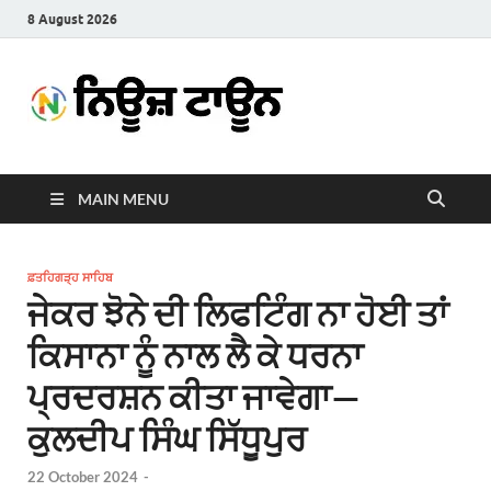
8 August 2026
News
Latest News in Punjabi
Town
MAIN MENU
ਫ਼ਤਹਿਗੜ੍ਹ ਸਾਹਿਬ
ਜੇਕਰ ਝੋਨੇ ਦੀ ਲਿਫਟਿੰਗ ਨਾ ਹੋਈ ਤਾਂ
ਕਿਸਾਨਾ ਨੂੰ ਨਾਲ ਲੈ ਕੇ ਧਰਨਾ
ਪ੍ਰਦਰਸ਼ਨ ਕੀਤਾ ਜਾਵੇਗਾ—
ਕੁਲਦੀਪ ਸਿੰਘ ਸਿੱਧੂਪੁਰ
22 October 2024
-