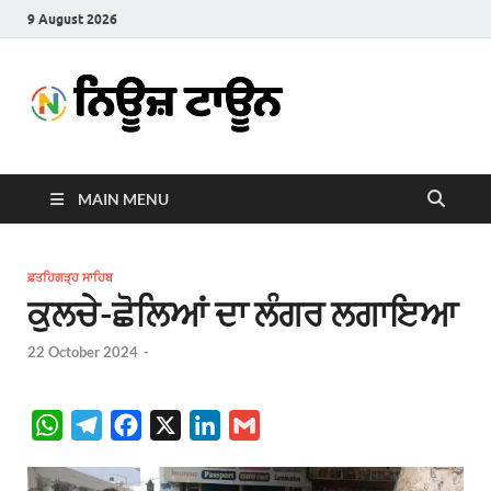
9 August 2026
News
Latest News in Punjabi
Town
MAIN MENU
ਫ਼ਤਹਿਗੜ੍ਹ ਸਾਹਿਬ
ਕੁਲਚੇ-ਛੋਲਿਆਂ ਦਾ ਲੰਗਰ ਲਗਾਇਆ
22 October 2024
-
W
T
F
X
L
G
h
e
a
i
m
a
l
c
n
a