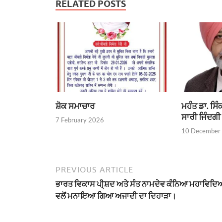
RELATED POSTS
ਸ਼ੋਕ ਸਮਾਚਾਰ
ਮਹੰਤ ਡਾ. ਸਿ
ਸਾਰੀ ਜਿੰਦਗੀ 
7 February 2026
10 December
PREVIOUS ARTICLE
ਭਾਰਤ ਵਿਕਾਸ ਪੀ੍ਸ਼ਦ ਅਤੇ ਸੰਤ ਨਾਮਦੇਵ ਕੰਨਿਆ ਮਹਾਵਿਦ
ਵਲੋਂ ਮਨਾਇਆ ਗਿਆ ਅਜਾਦੀ ਦਾ ਦਿਹਾੜਾ।