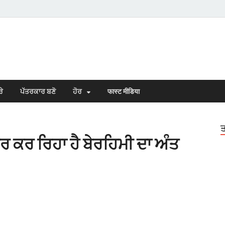
s Town
n Punjabi
ਰੇ
ਪੱਤਰਕਾਰ ਬਣੋ
ਹੋਰ
फास्ट मीडिया
ਤ
ੋਰ ਕਰ ਰਿਹਾ ਹੈ ਬੇਰਹਿਮੀ ਦਾ ਅੰਤ