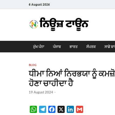
6 August 2026
New
Latest News i
ਮੁੱਖ ਪੰਨਾ
ਪੰਜਾਬ
ਭਾਰਤ
ਸੰਪਰਕ
ਸਾਡੇ ਬਾ
BLOG
ਧੀਮਾ ਨਿਆਂ ਨਿਰਭਯਾ ਨੂੰ ਕਮਜ਼
ਹੋਣਾ ਚਾਹੀਦਾ ਹੈ
19 August 2024
-
W
T
F
X
L
G