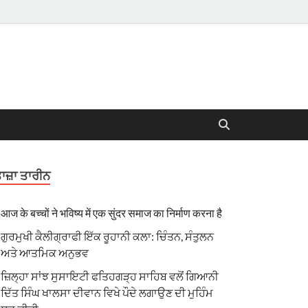
ਾਜ਼ਾ ਤਾਰੀਨ
आज के बच्चों ने भविष्य में एक सुंदर समाज का निर्माण करना है
ਗੁਰਮੁਖੀ ਕੈਲੀਗ੍ਰਾਫੀ ਇੱਕ ਰੂਹਾਨੀ ਕਲਾ: ਚਿੰਤਨ, ਸੰਤੁਲਨ
ਅਤੇ ਆਤਮਿਕ ਅਨੁਭਵ
ਜ਼ਿਲ੍ਹਾ ਸਾਂਝ ਸੁਸਾਇਟੀ ਫਤਿਹਗੜ੍ਹ ਸਾਹਿਬ ਵਲੋਂ ਗਿਆਨੀ
ਦਿੱਤ ਸਿੰਘ ਖਾਲਸਾ ਦੀਵਾਨ ਵਿਖੇ ਪੌਦੇ ਲਗਾਉਣ ਦੀ ਮੁਹਿੰਮ