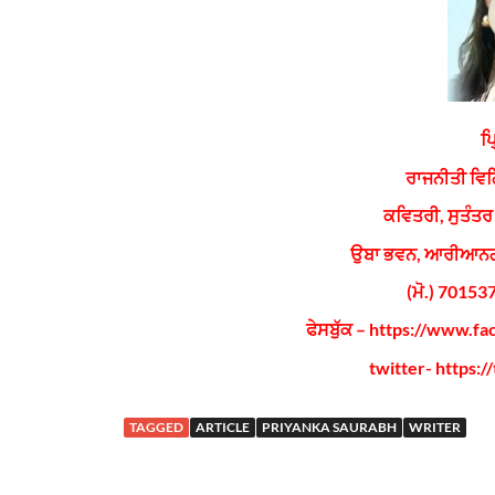
ਪ
ਰਾਜਨੀਤੀ ਵਿਗ
ਕਵਿਤਰੀ, ਸੁਤੰਤ
ਉਬਾ ਭਵਨ, ਆਰੀਆਨਗ
(ਮੋ.) 7015
ਫੇਸਬੁੱਕ – https://www.
twitter- https:/
TAGGED
ARTICLE
PRIYANKA SAURABH
WRITER