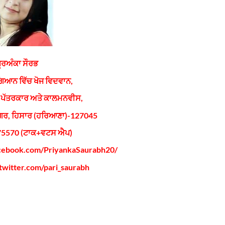
੍ਰਿਅੰਕਾ ਸੌਰਭ
ਿਆਨ ਵਿੱਚ ਖੋਜ ਵਿਦਵਾਨ,
ਰ ਪੱਤਰਕਾਰ ਅਤੇ ਕਾਲਮਨਵੀਸ,
ਰ, ਹਿਸਾਰ (ਹਰਿਆਣਾ)-127045
375570 (ਟਾਕ+ਵਟਸ ਐਪ)
facebook.com/PriyankaSaurabh20/
/twitter.com/pari_saurabh