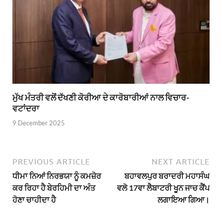
ਮੁੱਖ ਮੰਤਰੀ ਵਲੋਂ ਦੱਖਣੀ ਕੋਰੀਆ ਦੇ ਕਾਰੋਬਾਰੀਆਂ ਨਾਲ ਵਿਚਾਰ-
ਵਟਾਂਦਰਾ
9 December 2025
PREVIOUS ARTICLE
NEXT ARTICLE
ਧੀਮਾ ਨਿਆਂ ਨਿਰਭਯਾ ਨੂੰ ਕਮਜ਼ੋਰ
ਬਹਾਵਲਪੁਰ ਬਰਾਦਰੀ ਮਹਾਸੰਘ
ਕਰ ਰਿਹਾ ਹੈ ਬੇਰਹਿਮੀ ਦਾ ਅੰਤ
ਵਲੋ 17ਵਾ ਲੈਬਾਟਰੀ ਖੂਨ ਜਾਚ ਕੈਂਪ
ਹੋਣਾ ਚਾਹੀਦਾ ਹੈ
ਲਗਾਇਆ ਗਿਆ।