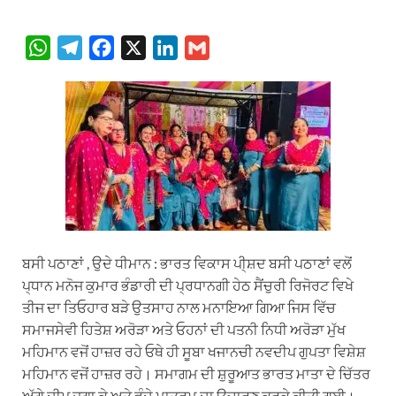
W
T
F
X
L
G
h
e
a
i
m
a
l
c
n
a
t
e
e
k
i
s
g
b
e
l
A
r
o
d
p
a
o
I
p
m
k
n
ਬਸੀ ਪਠਾਣਾਂ , ਉਦੇ ਧੀਮਾਨ : ਭਾਰਤ ਵਿਕਾਸ ਪੀ੍ਸ਼ਦ ਬਸੀ ਪਠਾਣਾਂ ਵਲੋਂ
ਪ੍ਧਾਨ ਮਨੋਜ ਕੁਮਾਰ ਭੰਡਾਰੀ ਦੀ ਪ੍ਰਧਾਨਗੀ ਹੇਠ ਸੈਂਚੁਰੀ ਰਿਜੋਰਟ ਵਿਖੇ
ਤੀਜ ਦਾ ਤਿਓਹਾਰ ਬੜੇ ਉਤਸਾਹ ਨਾਲ ਮਨਾਇਆ ਗਿਆ ਜਿਸ ਵਿੱਚ
ਸਮਾਜਸੇਵੀ ਹਿਤੇਸ਼ ਅਰੋੜਾ ਅਤੇ ਓਹਨਾਂ ਦੀ ਪਤਨੀ ਨਿਧੀ ਅਰੋੜਾ ਮੁੱਖ
ਮਹਿਮਾਨ ਵਜੋਂ ਹਾਜ਼ਰ ਰਹੇ ਓਥੇ ਹੀ ਸੂਬਾ ਖਜਾਨਚੀ ਨਵਦੀਪ ਗੁਪਤਾ ਵਿਸ਼ੇਸ਼
ਮਹਿਮਾਨ ਵਜੋਂ ਹਾਜ਼ਰ ਰਹੇ। ਸਮਾਗਮ ਦੀ ਸ਼ੁਰੂਆਤ ਭਾਰਤ ਮਾਤਾ ਦੇ ਚਿੱਤਰ
ਅੱਗੇ ਦੀਪ ਜਗਾ ਕੇ ਅਤੇ ਵੰਦੇ ਮਾਤਰਮ ਦਾ ਉਚਾਰਣ ਕਰਕੇ ਕੀਤੀ ਗਈ।