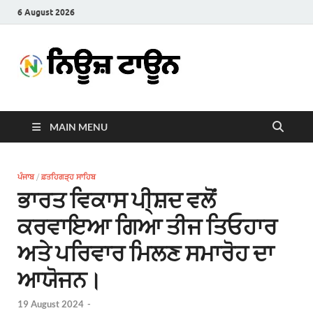
6 August 2026
News
Latest News in Punjabi
Town
MAIN MENU
ਪੰਜਾਬ
/
ਫ਼ਤਹਿਗੜ੍ਹ ਸਾਹਿਬ
ਭਾਰਤ ਵਿਕਾਸ ਪੀ੍ਸ਼ਦ ਵਲੋਂ
ਕਰਵਾਇਆ ਗਿਆ ਤੀਜ ਤਿਓਹਾਰ
ਅਤੇ ਪਰਿਵਾਰ ਮਿਲਣ ਸਮਾਰੋਹ ਦਾ
ਆਯੋਜਨ।
19 August 2024
-