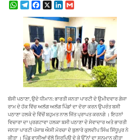
W
T
F
X
L
G
h
e
a
i
m
a
l
c
n
a
t
e
e
k
i
s
g
b
e
l
A
r
o
d
p
a
o
I
p
m
k
n
ਬੱਸੀ ਪਠਾਣਾ, ਉਦੇ ਧੀਮਾਨ: ਭਾਰਤੀ ਜਨਤਾ ਪਾਰਟੀ ਦੇ ਉਮੀਦਵਾਰ ਗੇਜਾ
ਰਾਮ ਦੇ ਹੱਕ ਵਿੱਚ ਅਲੱਗ ਅਲੱਗ ਪਿੰਡਾਂ ਦਾ ਦੋਰਾ ਕਰਨ ਉਪਰੰਤ ਬਸੀ
ਪਠਾਣਾ ਹਲਕੇ ਦੇ ਵਿੱਚੋਂ ਬਹੁਮਤ ਨਾਲ ਜਿੱਤ ਪ੍ਰਾਪਤ ਕਰਨਗੇ । ਇਹਨਾਂ
ਵਿਚਾਰਾ ਦਾ ਪ੍ਰਗਟਾਵਾ ਹਲਕਾ ਬਸੀ ਪਠਾਣਾ ਦੇ ਸੇਵਾਦਾਰ ਅਤੇ ਭਾਰਤੀ
ਜਨਤਾ ਪਾਰਟੀ ਪੰਜਾਬ ਐਸੀ ਮੋਰਚਾ ਦੇ ਬੁਲਾਰੇ ਕੁਲਦੀਪ ਸਿੰਘ ਸਿੱਧੂਪੁਰ ਨੇ
ਕੀਤਾ । ਪਿੰਡ ਵਾਸੀਆਂ ਵੱਲੋ ਸਿਰਪਿਉ ਦੇ ਕੇ ਉੱਨਾਂ ਦਾ ਸਨਮਾਨ ਕੀਤਾ