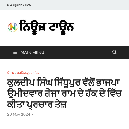
6 August 2026
News
Latest News in Punjabi
Town
MAIN MENU
ਪੰਜਾਬ
/
ਫ਼ਤਹਿਗੜ੍ਹ ਸਾਹਿਬ
ਕੁਲਦੀਪ ਸਿੰਘ ਸਿੱਧੂਪੁਰ ਵੱਲੋਂ ਭਾਜਪਾ
ਉਮੀਦਵਾਰ ਗੇਜਾ ਰਾਮ ਦੇ ਹੱਕ ਦੇ ਵਿੱਚ
ਕੀਤਾ ਪ੍ਰਚਾਰ ਤੇਜ਼
20 May 2024
-