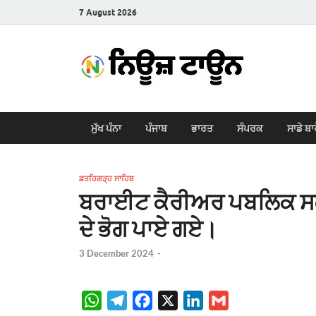
7 August 2026
New
Latest News i
ਮੁੱਖ ਪੰਨਾ
ਪੰਜਾਬ
ਭਾਰਤ
ਸੰਪਰਕ
ਸਾਡੇ ਬਾ
ਫ਼ਤਹਿਗੜ੍ਹ ਸਾਹਿਬ
ਬਰਾਈਟ ਕੈਰੀਅਰ ਪਬਲਿਕ ਸਕੂਲ
ਦੇ ਭੋਗ ਪਾਏ ਗਏ।
3 December 2024
-
W
T
F
X
L
G