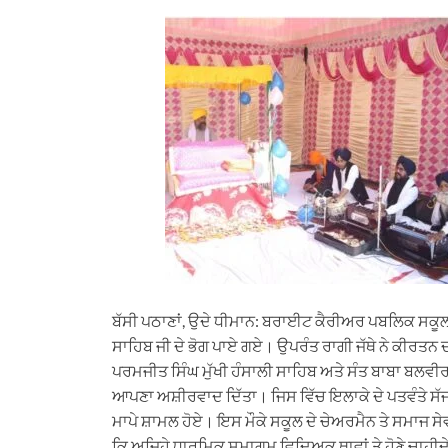
h
e
a
i
m
a
l
c
n
a
t
e
e
k
i
s
g
b
e
l
A
r
o
d
p
a
o
I
p
m
k
n
ਬੱਸੀ ਪਠਾਣਾਂ, ਉਦੇ ਧੀਮਾਨ: ਬਰਾਈਟ ਕੈਰੀਅਰ ਪਬਲਿਕ ਸਕੂਲ ਪ
ਸਾਹਿਬ ਜੀ ਦੇ ਭੋਗ ਪਾਏ ਗਏ। ਉਪਰੰਤ ਰਾਗੀ ਜੱਥੇ ਨੇ ਕੀਰਤਨ 
ਪਰਮਜੀਤ ਸਿੰਘ ਮੁੱਖੀ ਹੰਸਾਲੀ ਸਾਹਿਬ ਅਤੇ ਸੰਤ ਬਾਬਾ ਬਲਵੀਰ ਸਿੰ
ਆਪਣਾ ਅਸ਼ੀਰਵਾਦ ਦਿੱਤਾ। ਜਿਸ ਵਿੱਚ ਇਲਾਕੇ ਦੇ ਪਤਵੰਤੇ ਸ
ਮਾਪੇ ਸ਼ਾਮਲ ਹੋਏ। ਇਸ ਮੌਕੇ ਸਕੂਲ ਦੇ ਚੇਅਰਮੈਨ ਤੇ ਸਮਾਜ 
ਕਿ ਅਜਿਹੇ ਧਾਰਮਿਕ ਸਮਾਗਮ ਵਿਦਿਅਕ ਥਾਵਾਂ ਤੇ ਹੋਣੇ ਚਾਹੀਦੇ