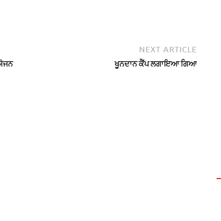
NEXT ARTICLE
ਯੋਜਨ
ਖੂਨਦਾਨ ਕੈਂਪ ਲਗਾਇਆ ਗਿਆ