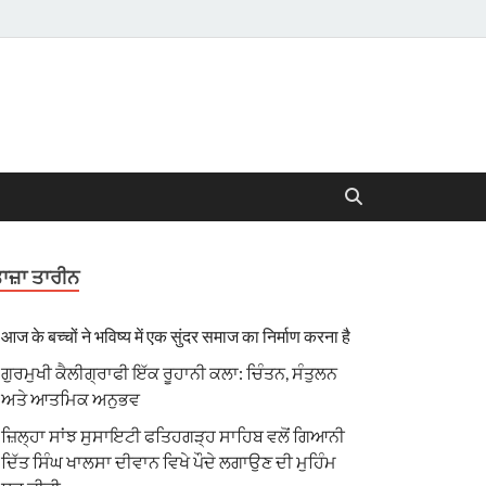
ਾਜ਼ਾ ਤਾਰੀਨ
आज के बच्चों ने भविष्य में एक सुंदर समाज का निर्माण करना है
ਗੁਰਮੁਖੀ ਕੈਲੀਗ੍ਰਾਫੀ ਇੱਕ ਰੂਹਾਨੀ ਕਲਾ: ਚਿੰਤਨ, ਸੰਤੁਲਨ
ਅਤੇ ਆਤਮਿਕ ਅਨੁਭਵ
ਜ਼ਿਲ੍ਹਾ ਸਾਂਝ ਸੁਸਾਇਟੀ ਫਤਿਹਗੜ੍ਹ ਸਾਹਿਬ ਵਲੋਂ ਗਿਆਨੀ
ਦਿੱਤ ਸਿੰਘ ਖਾਲਸਾ ਦੀਵਾਨ ਵਿਖੇ ਪੌਦੇ ਲਗਾਉਣ ਦੀ ਮੁਹਿੰਮ