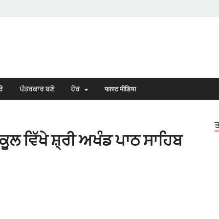
s Town
n Punjabi
ਰੇ
ਪੱਤਰਕਾਰ ਬਣੋ
ਹੋਰ
फास्ट मीडिया
ਤ
 ਵਿੱਖੇ ਸ਼੍ਰੀ ਅਖੰਡ ਪਾਠ ਸਾਹਿਬ