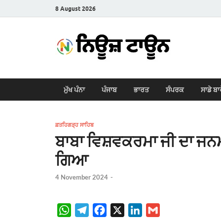
8 August 2026
New
Latest News i
ਮੁੱਖ ਪੰਨਾ
ਪੰਜਾਬ
ਭਾਰਤ
ਸੰਪਰਕ
ਸਾਡੇ ਬਾ
ਫ਼ਤਹਿਗੜ੍ਹ ਸਾਹਿਬ
ਬਾਬਾ ਵਿਸ਼ਵਕਰਮਾ ਜੀ ਦਾ ਜ
ਗਿਆ
4 November 2024
-
W
T
F
X
L
G