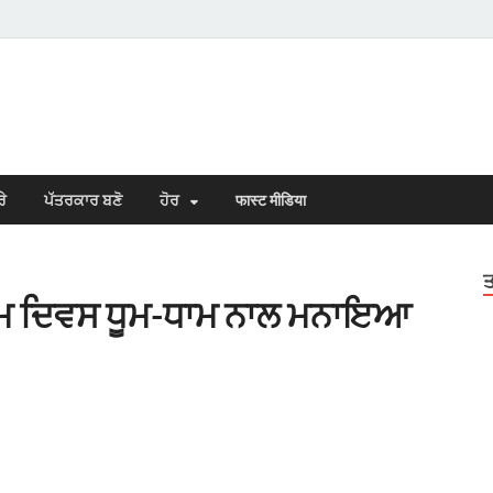
s Town
n Punjabi
ਰੇ
ਪੱਤਰਕਾਰ ਬਣੋ
ਹੋਰ
फास्ट मीडिया
ਤ
ਨਮ ਦਿਵਸ ਧੂਮ-ਧਾਮ ਨਾਲ ਮਨਾਇਆ