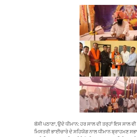
h
e
a
i
m
a
l
c
n
a
t
e
e
k
i
s
g
b
e
l
A
r
o
d
p
a
o
I
p
m
k
n
ਬੱਸੀ ਪਠਾਣਾ, ਉਦੇ ਧੀਮਾਨ: ਹਰ ਸਾਲ ਦੀ ਤਰ੍ਹਾਂ ਇਸ ਸਾਲ ਵੀ
ਮਿਸਤਰੀ ਭਾਈਚਾਰੇ ਦੇ ਸਹਿਯੋਗ ਨਾਲ ਧੀਮਾਨ ਬ੍ਰਾਹਮਣ ਸਭਾ ਬ