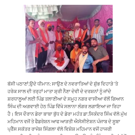
h
e
a
i
m
a
l
c
n
a
t
e
e
k
i
s
g
b
e
l
A
r
o
d
p
a
o
I
p
m
k
n
ਬੱਸੀ ਪਠਾਣਾਂ,ਉਦੇ ਧੀਮਾਨ: ਸਾਉਣ ਦੇ ਨਵਰਾਤਿਆਂ ਦੇ ਸ਼ੁੱਭ ਦਿਹਾੜੇ ’ਤੇ
ਹਰੇਕ ਸਾਲ ਦੀ ਤਰ੍ਹਾਂ ਮਾਤਾ ਸ਼੍ਰੀ ਨੈਣਾ ਦੇਵੀ ਦੇ ਦਰਸ਼ਨਾਂ ਨੂੰ ਜਾਂਦੇ
ਸ਼ਰਧਾਲੂਆਂ ਲਈ ਪਿੰਡ ਤਲਾਣੀਆ ਦੇ ਸਮੂਹ ਨਗਰ ਵਾਸੀਆ ਵੱਲੋਂ ਗਿਆਨ
ਸਿੰਘ ਦੀ ਅਗਵਾਈ ਹੇਠ ਪਿੰਡ ਵਿੱਖੇ ਸਲਾਨਾ ਲੰਗਰ ਲਗਾਇਆ ਜਾ ਰਿਹਾ
ਹੈ। ਇਸ ਦੌਰਾਨ ਡੇਰਾ ਬਾਬਾ ਬੁੱਧ ਦੇ ਡੇਰਾ ਮਹੰਤ ਡਾ.ਸਿਕੰਦਰ ਸਿੰਘ ਵੱਲੋ ਮੁੱਖ
ਮਹਿਮਾਨ ਵਜੋਂ ਤੇ ਫੈਡਰੇਸ਼ਨ ਆਫ ਆੜਤੀ ਐਸੋਸੀਏਸ਼ਨ ਪੰਜਾਬ ਦੇ ਸੂਬਾ
ਪ੍ਰੈੱਸ ਸਕੱਤਰ ਰਾਜੇਸ਼ ਸਿੰਗਲਾ ਵੱਲੋ ਵਿਸ਼ੇਸ਼ ਮਹਿਮਾਨ ਵਜੋਂ ਹਾਜਰੀ