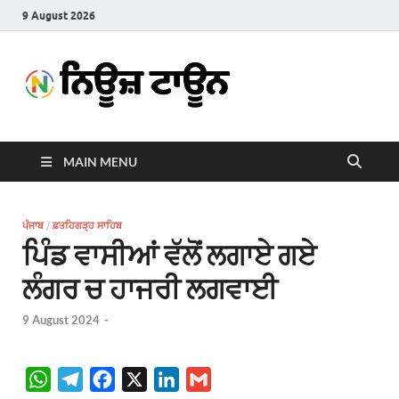
9 August 2026
News
Latest News in Punjabi
Town
MAIN MENU
ਪੰਜਾਬ
/
ਫ਼ਤਹਿਗੜ੍ਹ ਸਾਹਿਬ
ਪਿੰਡ ਵਾਸੀਆਂ ਵੱਲੋਂ ਲਗਾਏ ਗਏ
ਲੰਗਰ ਚ ਹਾਜਰੀ ਲਗਵਾਈ
9 August 2024
-
W
T
F
X
L
G