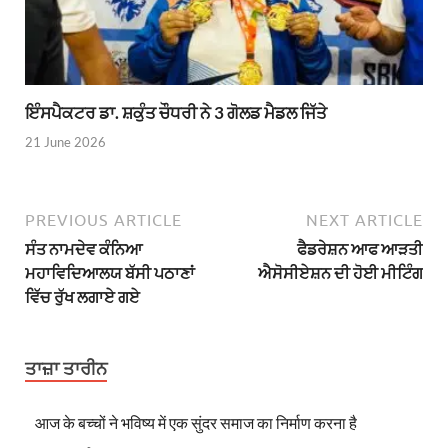
ਇੰਸਪੈਕਟਰ ਡਾ. ਸ਼ਕੁੰਤ ਚੌਧਰੀ ਨੇ 3 ਗੋਲਡ ਮੈਡਲ ਜਿੱਤੇ
21 June 2026
PREVIOUS ARTICLE
NEXT ARTICLE
ਸੰਤ ਨਾਮਦੇਵ ਕੰਨਿਆ
ਫੈਡਰੇਸ਼ਨ ਆਫ ਆੜਤੀ
ਮਹਾਵਿਦਿਆਲਯ ਬੱਸੀ ਪਠਾਣਾਂ
ਐਸੋਸੀਏਸ਼ਨ ਦੀ ਹੋਈ ਮੀਟਿੰਗ
ਵਿੱਚ ਰੁੱਖ ਲਗਾਏ ਗਏ
ਤਾਜ਼ਾ ਤਾਰੀਨ
आज के बच्चों ने भविष्य में एक सुंदर समाज का निर्माण करना है