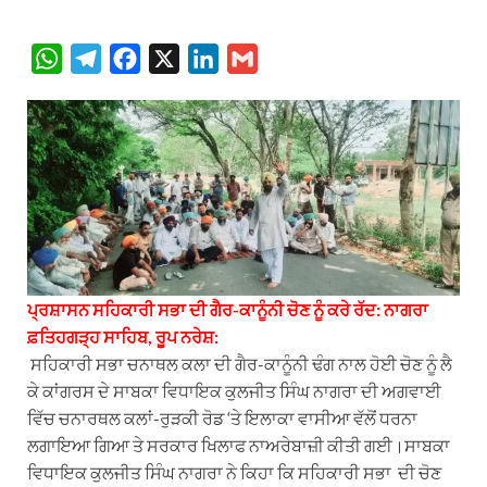
W
T
F
X
L
G
h
e
a
i
m
a
l
c
n
a
t
e
e
k
i
s
g
b
e
l
A
r
o
d
p
a
o
I
p
m
k
n
ਪ੍ਰਸ਼ਾਸਨ ਸਹਿਕਾਰੀ ਸਭਾ ਦੀ ਗੈਰ-ਕਾਨੂੰਨੀ ਚੋਣ ਨੂੰ ਕਰੇ ਰੱਦ: ਨਾਗਰਾ
ਫ਼ਤਿਹਗੜ੍ਹ ਸਾਹਿਬ, ਰੂਪ ਨਰੇਸ਼:
ਸਹਿਕਾਰੀ ਸਭਾ ਚਨਾਥਲ ਕਲਾ ਦੀ ਗੈਰ-ਕਾਨੂੰਨੀ ਢੰਗ ਨਾਲ ਹੋਈ ਚੋਣ ਨੂੰ ਲੈ
ਕੇ ਕਾਂਗਰਸ ਦੇ ਸਾਬਕਾ ਵਿਧਾਇਕ ਕੁਲਜੀਤ ਸਿੰਘ ਨਾਗਰਾ ਦੀ ਅਗਵਾਈ
ਵਿੱਚ ਚਨਾਰਥਲ ਕਲਾਂ-ਰੁੜਕੀ ਰੋਡ ‘ਤੇ ਇਲਾਕਾ ਵਾਸੀਆ ਵੱਲੋਂ ਧਰਨਾ
ਲਗਾਇਆ ਗਿਆ ਤੇ ਸਰਕਾਰ ਖਿਲਾਫ ਨਾਅਰੇਬਾਜ਼ੀ ਕੀਤੀ ਗਈ।ਸਾਬਕਾ
ਵਿਧਾਇਕ ਕੁਲਜੀਤ ਸਿੰਘ ਨਾਗਰਾ ਨੇ ਕਿਹਾ ਕਿ ਸਹਿਕਾਰੀ ਸਭਾ ਦੀ ਚੋਣ