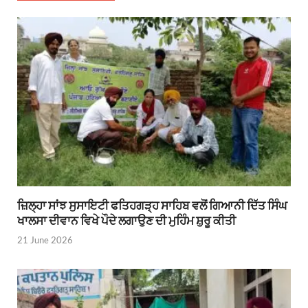
ਜ਼ਿਲ੍ਹਾ ਸਾਂਝ ਸੁਸਾਇਟੀ ਫਤਿਹਗੜ੍ਹ ਸਾਹਿਬ ਵਲੋਂ ਗਿਆਨੀ ਦਿੱਤ ਸਿੰਘ
ਖਾਲਸਾ ਦੀਵਾਨ ਵਿਖੇ ਪੌਦੇ ਲਗਾਉਣ ਦੀ ਮੁਹਿੰਮ ਸ਼ੁਰੂ ਕੀਤੀ
21 June 2026