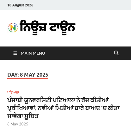
10 August 2026
News
Latest News in Punjabi
Town
MAIN MENU
DAY:
8 MAY 2025
ਪਟਿਆਲਾ
ਪੰਜਾਬੀ ਯੂਨਵਰਸਿਟੀ ਪਟਿਆਲਾ ਨੇ ਰੱਦ ਕੀਤੀਆਂ
ਪ੍ਰੀਖਿਆਵਾਂ, ਨਵੀਆਂ ਮਿਤੀਆਂ ਬਾਰੇ ਬਾਅਦ ‘ਚ ਕੀਤਾ
ਜਾਵੇਗਾ ਸੂਚਿਤ
8 May 2025