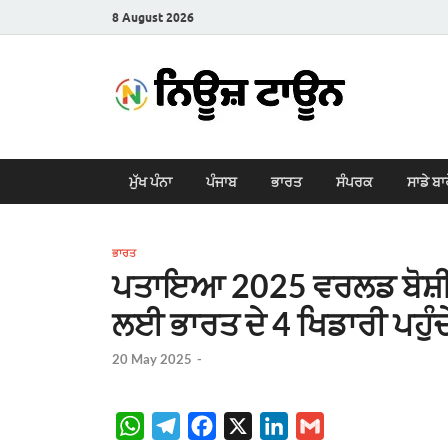
8 August 2026
New
Latest News i
ਮੁੱਖ ਪੰਨਾ
ਪੰਜਾਬ
ਭਾਰਤ
ਸੰਪਰਕ
ਸਾਡੇ ਬਾ
ਭਾਰਤ
ਪਤਾਇਆ 2025 ਵਰਲਡ ਬੋਸ਼ੀਆ 
ਲਈ ਭਾਰਤ ਦੇ 4 ਖਿਡਾਰੀ ਪਹੁੰ
20 May 2025
-
W
T
F
X
L
G