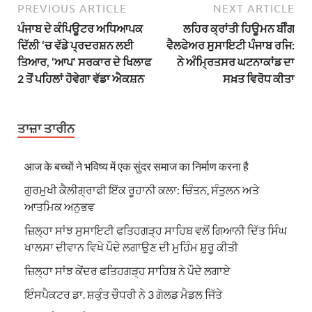
PREVIOUS ARTICLE
NEXT ARTICLE
ਪੰਜਾਬ ਦੇ ਕੰਪਿਊਟਰ ਅਧਿਆਪਕ
ਲਹਿਰ ਕ੍ਰਾਂਤੀ ਹਿਊਮਨ ਬੀੰਗ
ਦਿੱਲੀ ‘ਚ ਵੱਡੇ ਪ੍ਰਦਰਸ਼ਨ ਲਈ
ਵੈਲਫੇਅਰ ਸੁਸਾਇਟੀ ਪੰਜਾਬ ਰਜਿ:
ਤਿਆਰ, ‘ਆਪ’ ਸਰਕਾਰ ਦੇ ਖਿਲਾਫ
ਨੇ ਅੰਮ੍ਰਿਤਸਰ ਘਟਨਾਕਾਂਡ ਦਾ
2 ਤੋਂ ਪਹਿਲਾਂ ਹੋਵੇਗਾ ਵੱਡਾ ਐਕਸ਼ਨ
ਸਖ਼ਤ ਵਿਰੋਧ ਕੀਤਾ
ਤਾਜ਼ਾ ਤਾਰੀਨ
आज के बच्चों ने भविष्य में एक सुंदर समाज का निर्माण करना है
ਗੁਰਮੁਖੀ ਕੈਲੀਗ੍ਰਾਫੀ ਇੱਕ ਰੂਹਾਨੀ ਕਲਾ: ਚਿੰਤਨ, ਸੰਤੁਲਨ ਅਤੇ
ਆਤਮਿਕ ਅਨੁਭਵ
ਜ਼ਿਲ੍ਹਾ ਸਾਂਝ ਸੁਸਾਇਟੀ ਫਤਿਹਗੜ੍ਹ ਸਾਹਿਬ ਵਲੋਂ ਗਿਆਨੀ ਦਿੱਤ ਸਿੰਘ
ਖਾਲਸਾ ਦੀਵਾਨ ਵਿਖੇ ਪੌਦੇ ਲਗਾਉਣ ਦੀ ਮੁਹਿੰਮ ਸ਼ੁਰੂ ਕੀਤੀ
ਜ਼ਿਲ੍ਹਾ ਸਾਂਝ ਕੇਂਦਰ ਫਤਿਹਗੜ੍ਹ ਸਾਹਿਬ ਨੇ ਪੌਦੇ ਲਗਾਏ
ਇੰਸਪੈਕਟਰ ਡਾ. ਸ਼ਕੁੰਤ ਚੌਧਰੀ ਨੇ 3 ਗੋਲਡ ਮੈਡਲ ਜਿੱਤੇ