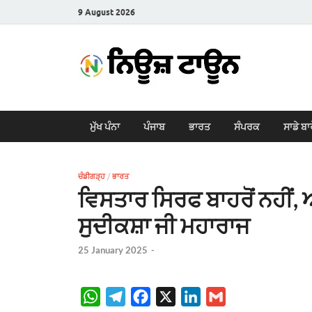
9 August 2026
New
Latest News i
ਮੁੱਖ ਪੰਨਾ
ਪੰਜਾਬ
ਭਾਰਤ
ਸੰਪਰਕ
ਸਾਡੇ ਬਾ
ਚੰਡੀਗੜ੍ਹ
/
ਭਾਰਤ
ਵਿਸਤਾਰ ਸਿਰਫ ਬਾਹਰੋਂ ਨਹੀਂ, ਅੰ
ਸੁਦੀਕਸ਼ਾ ਜੀ ਮਹਾਰਾਜ
25 January 2025
-
W
T
F
X
L
G