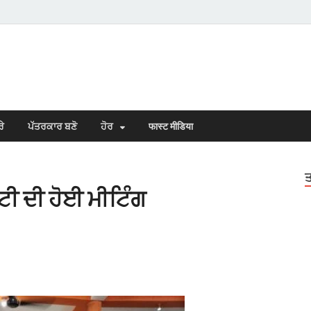
s Town
n Punjabi
ਰੇ
ਪੱਤਰਕਾਰ ਬਣੋ
ਹੋਰ
फास्ट मीडिया
ਤ
ੇਟੀ ਦੀ ਹੋਈ ਮੀਟਿੰਗ