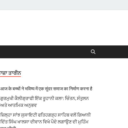
ਾਜ਼ਾ ਤਾਰੀਨ
आज के बच्चों ने भविष्य में एक सुंदर समाज का निर्माण करना है
ਗੁਰਮੁਖੀ ਕੈਲੀਗ੍ਰਾਫੀ ਇੱਕ ਰੂਹਾਨੀ ਕਲਾ: ਚਿੰਤਨ, ਸੰਤੁਲਨ
ਅਤੇ ਆਤਮਿਕ ਅਨੁਭਵ
ਜ਼ਿਲ੍ਹਾ ਸਾਂਝ ਸੁਸਾਇਟੀ ਫਤਿਹਗੜ੍ਹ ਸਾਹਿਬ ਵਲੋਂ ਗਿਆਨੀ
ਦਿੱਤ ਸਿੰਘ ਖਾਲਸਾ ਦੀਵਾਨ ਵਿਖੇ ਪੌਦੇ ਲਗਾਉਣ ਦੀ ਮੁਹਿੰਮ