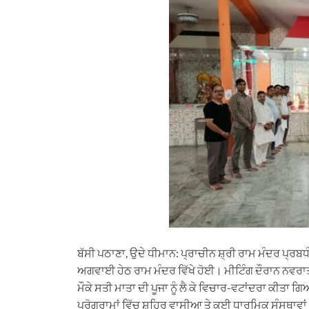
t
e
e
k
i
s
g
b
e
l
A
r
o
d
p
a
o
I
p
m
k
n
ਬੱਸੀ ਪਠਾਣਾ, ਉਦੇ ਧੀਮਾਨ: ਪ੍ਰਾਚੀਨ ਸ਼੍ਰੀ ਰਾਮ ਮੰਦਰ ਪ੍ਰਬਧੰ
ਅਗਵਾਈ ਹੇਠ ਰਾਮ ਮੰਦਰ ਵਿੱਖੇ ਹੋਈ। ਮੀਟਿੰਗ ਦੌਰਾਨ ਨਵ
ਮੌਕੇ ਸਤੀ ਮਾਤਾ ਦੀ ਪੂਜਾ ਨੂੰ ਲੈ ਕੇ ਵਿਚਾਰ-ਵਟਾਂਦਰਾ ਕੀਤਾ 
ਪ੍ਰੋਗਰਾਮਾਂ ਵਿੱਚ ਸ਼ਹਿਰ ਵਾਸੀਆ ਤੇ ਕਈ ਧਾਰਮਿਕ ਸੰਸਥਾਵਾਂ