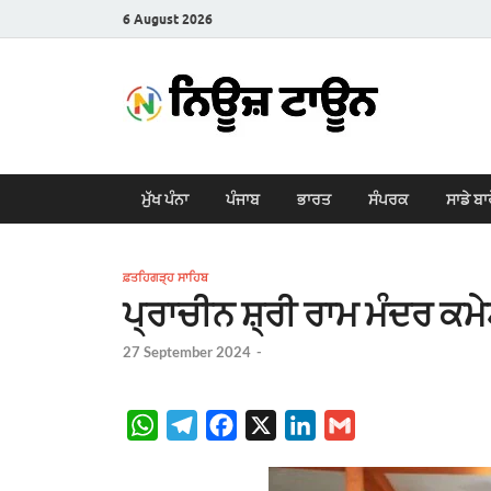
6 August 2026
New
Latest News i
ਮੁੱਖ ਪੰਨਾ
ਪੰਜਾਬ
ਭਾਰਤ
ਸੰਪਰਕ
ਸਾਡੇ ਬਾ
ਫ਼ਤਹਿਗੜ੍ਹ ਸਾਹਿਬ
ਪ੍ਰਾਚੀਨ ਸ਼੍ਰੀ ਰਾਮ ਮੰਦਰ ਕਮ
27 September 2024
-
W
T
F
X
L
G
h
e
a
i
m
a
l
c
n
a