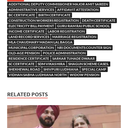
ADDITIONAL DEPUTY COMMISSIONER MAJOR AMIT SAREEN
ADMINISTRATIVE SERVICES
AFFIDAVIT ATTESTATION
BC CERTIFICATE
BIRTH CERTIFICATE
CONSTRUCTION WORKERS REGISTRATION
DEATH CERTIFICATE
ELECTRICITY BILL PAYMENT
GURU RAM RAI PUBLIC SCHOOL
INCOME CERTIFICATE
LABOR REGISTRATION
LAND RECORD SERVICES
MARRIAGE REGISTRATION
MLA CHAUDHARY MADAN LAL BAGGA
MUNICIPAL CORPORATION
NRI DOCUMENTS COUNTER SIGN
OLD-AGE PENSION
POLICE ADMINISTRATION
RESIDENCE CERTIFICATE
SARKAR TUHADE DWAAR
SC CERTIFICATE
SDM VIKAS HIRA
SHAGUN SCHEME CASES.
SHEKHEWAL ROAD
SHIVPURI LUDHIANA
SPECIAL CAMP
VIDHAN SABHA LUDHIANA NORTH
WIDOW PENSION
RELATED POSTS