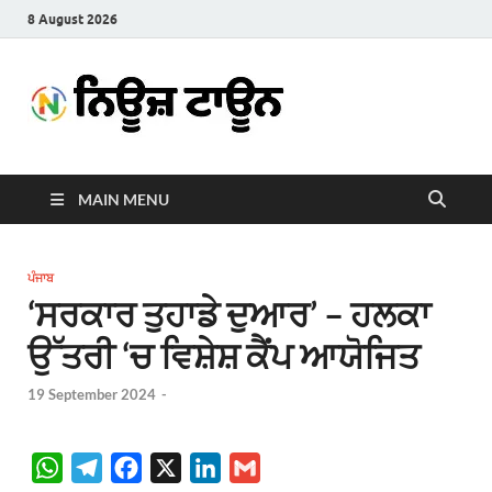
8 August 2026
News
Latest News in Punjabi
Town
MAIN MENU
ਪੰਜਾਬ
‘ਸਰਕਾਰ ਤੁਹਾਡੇ ਦੁਆਰ’ – ਹਲਕਾ
ਉੱਤਰੀ ‘ਚ ਵਿਸ਼ੇਸ਼ ਕੈਂਪ ਆਯੋਜਿਤ
19 September 2024
-
W
T
F
X
L
G