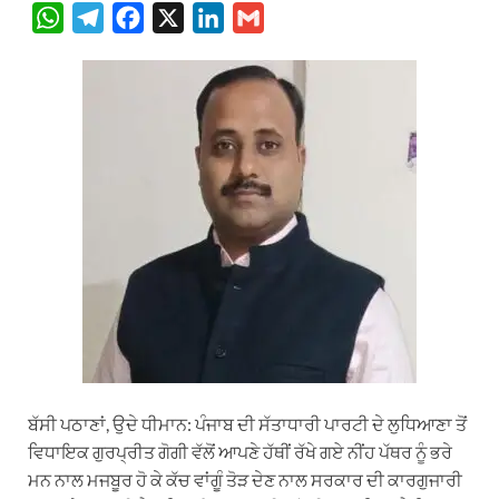
W
T
F
X
L
G
h
e
a
i
m
a
l
c
n
a
t
e
e
k
i
s
g
b
e
l
A
r
o
d
p
a
o
I
p
m
k
n
ਬੱਸੀ ਪਠਾਣਾਂ, ਉਦੇ ਧੀਮਾਨ: ਪੰਜਾਬ ਦੀ ਸੱਤਾਧਾਰੀ ਪਾਰਟੀ ਦੇ ਲੁਧਿਆਣਾ ਤੋਂ
ਵਿਧਾਇਕ ਗੁਰਪ੍ਰੀਤ ਗੋਗੀ ਵੱਲੋਂ ਆਪਣੇ ਹੱਥੀਂ ਰੱਖੇ ਗਏ ਨੀਂਹ ਪੱਥਰ ਨੂੰ ਭਰੇ
ਮਨ ਨਾਲ ਮਜਬੂਰ ਹੋ ਕੇ ਕੱਚ ਵਾਂਗੂੰ ਤੋੜ ਦੇਣ ਨਾਲ ਸਰਕਾਰ ਦੀ ਕਾਰਗੁਜਾਰੀ