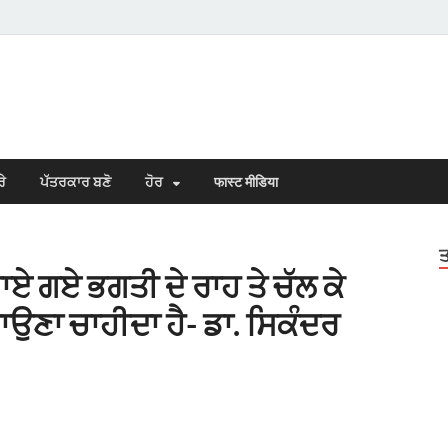
s Town
n Punjabi
ਰੇ
ਪੱਤਰਕਾਰ ਬਣੋ
ਹੋਰ
फास्ट मीडिया
ਤ
ਾਏ ਗਏ ਭਗਤੀ ਦੇ ਰਾਹ ਤੇ ਚੱਲ ਕੇ
ਉਣਾ ਚਾਹੀਦਾ ਹੈ- ਡਾ. ਸਿਕੰਦਰ