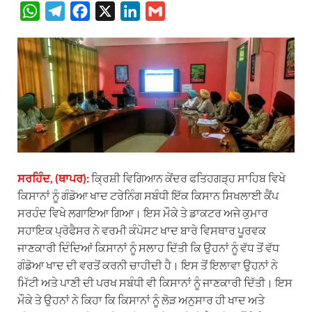
W
T
F
X
L
G
h
e
a
i
m
a
l
c
n
a
t
e
e
k
i
s
g
b
e
l
A
r
o
d
p
a
o
I
p
m
k
n
ਸਰਹਿੰਦ, (ਥਾਪਰ):
ਕ੍ਰਿਸ਼ੀ ਵਿਗਿਆਨ ਕੇਂਦਰ ਫਤਿਹਗੜ੍ਹ ਸਾਹਿਬ ਵਿਖੇ
ਕਿਸਾਨਾਂ ਨੂੰ ਗੰਡੋਆ ਖਾਦ ਟਰੇਨਿੰਗ ਸਬੰਧੀ ਇੱਕ ਕਿਸਾਨ ਸਿਖਲਾਈ ਕੈਂਪ
ਸਰਹੰਦ ਵਿਖੇ ਲਗਾਇਆ ਗਿਆ। ਇਸ ਮੌਕੇ ਤੇ ਡਾਕਟਰ ਅਜੇ ਕੁਮਾਰ
ਸਹਾਇਕ ਪ੍ਰੋਫੈਸਰ ਨੇ ਵਰਮੀ ਕੰਪੋਸਟ ਖਾਦ ਬਾਰੇ ਵਿਸਥਾਰ ਪੂਰਵਕ
ਜਾਣਕਾਰੀ ਦਿੰਦਿਆਂ ਕਿਸਾਨਾਂ ਨੂੰ ਸਲਾਹ ਦਿੱਤੀ ਕਿ ਉਹਨਾਂ ਨੂੰ ਵੱਧ ਤੋਂ ਵੱਧ
ਗੰਡੋਆ ਖਾਦ ਦੀ ਵਰਤੋਂ ਕਰਨੀ ਚਾਹੀਦੀ ਹੈ। ਇਸ ਤੋਂ ਇਲਾਵਾ ਉਹਨਾਂ ਨੇ
ਮਿੱਟੀ ਅਤੇ ਪਾਣੀ ਦੀ ਪਰਖ ਸਬੰਧੀ ਵੀ ਕਿਸਾਨਾਂ ਨੂੰ ਜਾਣਕਾਰੀ ਦਿੱਤੀ। ਇਸ
ਮੌਕੇ ਤੇ ਉਹਨਾਂ ਨੇ ਕਿਹਾ ਕਿ ਕਿਸਾਨਾਂ ਨੂੰ ਲੋੜ ਅਨੁਸਾਰ ਹੀ ਖਾਦ ਅਤੇ