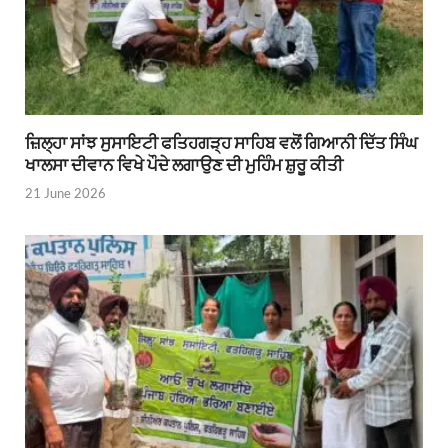
ਜ਼ਿਲ੍ਹਾ ਸਾਂਝ ਸੁਸਾਇਟੀ ਫਤਿਹਗੜ੍ਹ ਸਾਹਿਬ ਵਲੋਂ ਗਿਆਨੀ ਦਿੱਤ ਸਿੰਘ
ਖਾਲਸਾ ਦੀਵਾਨ ਵਿਖੇ ਪੌਦੇ ਲਗਾਉਣ ਦੀ ਮੁਹਿੰਮ ਸ਼ੁਰੂ ਕੀਤੀ
21 June 2026