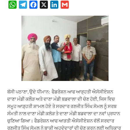
W
T
F
X
L
G
h
e
a
i
m
a
l
c
n
a
t
e
e
k
i
s
g
b
e
l
A
r
o
d
p
a
o
I
p
m
k
n
ਬੱਸੀ ਪਠਾਣਾ, ਉਦੇ ਧੀਮਾਨ: ਫੈਡਰੇਸ਼ਨ ਆਫ ਆੜ੍ਹਤੀ ਐਸੋਸੀਏਸ਼ਨ
ਦਾਣਾ ਮੰਡੀ ਕਲੌੜ ਅਤੇ ਦਾਣਾ ਮੰਡੀ ਬਡਵਾਲਾ ਦੀ ਚੋਣ ਹੋਈ, ਜਿਸ ਵਿਚ
ਸਮੂਹ ਆੜ੍ਹਤੀ ਸ਼ਾਮਲ ਹੋਏ ਤੇ ਸਰਦਾਰ ਰਣਜੀਤ ਸਿੰਘ ਸੋਮਲ ਨੂੰ ਸਰਬ
ਸੰਮਤੀ ਨਾਲ ਦਾਣਾ ਮੰਡੀ ਕਲੋੜ ਤੇ ਦਾਣਾ ਮੰਡੀ ਬਡਵਾਲਾ ਦਾ ਨਵਾਂ ਪ੍ਰਧਾਨ
ਚੁਣਿਆ ਗਿਆ। ਫੈਡਰੇਸ਼ਨ ਆਫ ਆੜਤੀ ਐਸੋਸੀਏਸ਼ਨ ਵੱਲੋਂ ਸਰਦਾਰ
ਰਣਜੀਤ ਸਿੰਘ ਸੋਮਲ ਨੂੰ ਬਾਕੀ ਅਹੁਦੇਦਾਰਾਂ ਦੀ ਚੋਣ ਕਰਨ ਲਈ ਅਧਿਕਾਰ