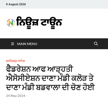
9 August 2026
News
Latest News in Punjabi
Town
MAIN MENU
ਫ਼ਤਹਿਗੜ੍ਹ ਸਾਹਿਬ
ਫੈਡਰੇਸ਼ਨ ਆਫ ਆੜ੍ਹਤੀ
ਐਸੋਸੀਏਸ਼ਨ ਦਾਣਾ ਮੰਡੀ ਕਲੋੜ ਤੇ
ਦਾਣਾ ਮੰਡੀ ਬਡਵਾਲਾ ਦੀ ਚੋਣ ਹੋਈ
24 May 2024
-