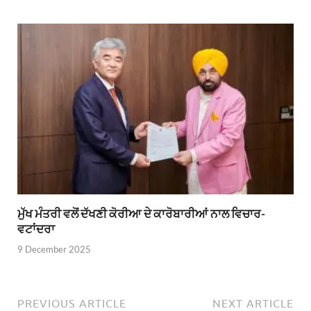
ਮੁੱਖ ਮੰਤਰੀ ਵਲੋਂ ਦੱਖਣੀ ਕੋਰੀਆ ਦੇ ਕਾਰੋਬਾਰੀਆਂ ਨਾਲ ਵਿਚਾਰ-
ਵਟਾਂਦਰਾ
9 December 2025
PREVIOUS ARTICLE
NEXT ARTICLE