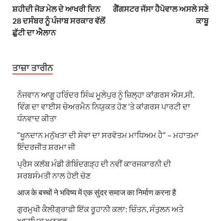
ਸ਼ਹੀਦੀ ਜੋੜ ਮੇਲ ਦੇ ਆਖਰੀ ਦਿਨ
ਗੈਂਗਸਟਰ ਜੱਸਾ ਹੈਪੋਵਾਲ ਅਸਲੇ ਸਣੇ
28 ਦਸੰਬਰ ਨੂੰ ਪੰਜਾਬ ਸਰਕਾਰ ਵੱਲੋਂ
ਕਾਬੂ
ਛੁੱਟੀ ਦਾ ਐਲਾਨ
ਤਾਜ਼ਾ ਤਾਰੀਨ
ਨੌਜਵਾਨ ਆਗੂ ਹਰਿੰਦਰ ਸਿੰਘ ਮੂਲੇਪੁਰ ਨੂੰ ਜ਼ਿਲ੍ਹਾ ਕਾਂਗਰਸ ਐਸ.ਸੀ.
ਵਿੰਗ ਦਾ ਵਾਈਸ ਚੇਅਰਮੈਨ ਨਿਯੁਕਤ ਹੋਣ ‘ਤੇ ਕਾਂਗਰਸ ਪਾਰਟੀ ਦਾ
ਧੰਨਵਾਦ ਕੀਤਾ
“ਖੂਨਦਾਨ ਮਨੁੱਖਤਾ ਦੀ ਸੇਵਾ ਦਾ ਸਰਵੋਤਮ ਮਾਧਿਅਮ ਹੈ” – ਮਹਾਤਮਾ
ਇੰਦਰਜੀਤ ਸ਼ਰਮਾ ਜੀ
ਪ੍ਰੈਸ ਕਲੱਬ ਮੰਡੀ ਗੋਬਿੰਦਗੜ੍ਹ ਦੀ ਨਵੀਂ ਕਾਰਜਕਾਰਨੀ ਦੀ
ਸਰਬਸੰਮਤੀ ਨਾਲ ਹੋਈ ਚੋਣ
आज के बच्चों ने भविष्य में एक सुंदर समाज का निर्माण करना है
ਗੁਰਮੁਖੀ ਕੈਲੀਗ੍ਰਾਫੀ ਇੱਕ ਰੂਹਾਨੀ ਕਲਾ: ਚਿੰਤਨ, ਸੰਤੁਲਨ ਅਤੇ
ਆਤਮਿਕ ਅਨੁਭਵ