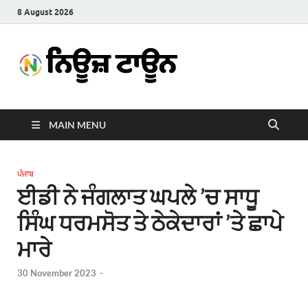
8 August 2026
News
Latest News in Punjabi
Town
MAIN MENU
ਪੰਜਾਬ
ਈਡੀ ਨੇ ਜੰਗਲਾਤ ਘਪਲੇ ’ਚ ਸਾਧੂ
ਸਿੰਘ ਧਰਮਸੋਤ ਤੇ ਠੇਕੇਦਾਰਾਂ ’ਤੇ ਛਾਪੇ
ਮਾਰੇ
30 November 2023
-