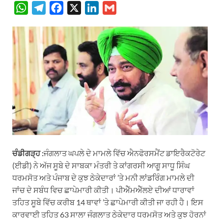
W
T
F
X
L
G
h
e
a
i
m
a
l
c
n
a
t
e
e
k
i
s
g
b
e
l
A
r
o
d
p
a
o
I
p
m
k
n
ਚੰਡੀਗੜ੍ਹ :
ਜੰਗਲਾਤ ਘਪਲੇ ਦੇ ਮਾਮਲੇ ਵਿੱਚ ਐਨਫੋਰਸਮੈਂਟ ਡਾਇਰੈਕਟੋਰੇਟ
(ਈਡੀ) ਨੇ ਅੱਜ ਸੂਬੇ ਦੇ ਸਾਬਕਾ ਮੰਤਰੀ ਤੇ ਕਾਂਗਰਸੀ ਆਗੂ ਸਾਧੂ ਸਿੰਘ
ਧਰਮਸੋਤ ਅਤੇ ਪੰਜਾਬ ਦੇ ਕੁਝ ਠੇਕੇਦਾਰਾਂ ’ਤੇ ਮਨੀ ਲਾਂਡਰਿੰਗ ਮਾਮਲੇ ਦੀ
ਜਾਂਚ ਦੇ ਸਬੰਧ ਵਿਚ ਛਾਪੇਮਾਰੀ ਕੀਤੀ। ਪੀਐੱਮਐੱਲਏ ਦੀਆਂ ਧਾਰਾਵਾਂ
ਤਹਿਤ ਸੂਬੇ ਵਿੱਚ ਕਰੀਬ 14 ਥਾਵਾਂ ’ਤੇ ਛਾਪੇਮਾਰੀ ਕੀਤੀ ਜਾ ਰਹੀ ਹੈ। ਇਸ
ਕਾਰਵਾਈ ਤਹਿਤ 63 ਸਾਲਾ ਜੰਗਲਾਤ ਠੇਕੇਦਾਰ ਧਰਮਸੋਤ ਅਤੇ ਕੁਝ ਹੋਰਨਾਂ