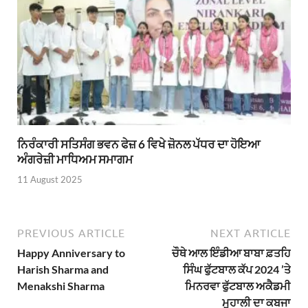
ਨਿਰੰਕਾਰੀ ਸਤਿਸੰਗ ਭਵਨ ਫੇਜ਼ 6 ਵਿਖੇ ਜ਼ੋਨਲ ਪੱਧਰ ਦਾ ਹੋਇਆ
ਅੰਗਰੇਜ਼ੀ ਮਾਧਿਅਮ ਸਮਾਗਮ
11 August 2025
PREVIOUS ARTICLE
NEXT ARTICLE
Happy Anniversary to
ਚੌਥੇ ਆਲ ਇੰਡੀਆ ਬਾਬਾ ਫ਼ਤਹਿ
Harish Sharma and
ਸਿੰਘ ਫੁੱਟਬਾਲ ਕੱਪ 2024 ’ਤੇ
Menakshi Sharma
ਮਿਨਰਵਾ ਫੁੱਟਬਾਲ ਅਕੈਡਮੀ
ਮੁਹਾਲੀ ਦਾ ਕਬਜਾ