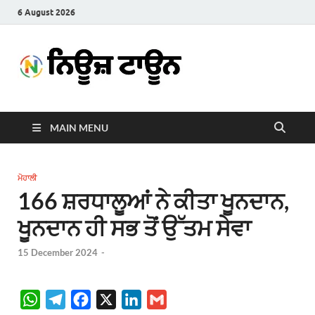
6 August 2026
News
Latest News in Punjabi
Town
MAIN MENU
ਮੋਹਾਲੀ
166 ਸ਼ਰਧਾਲੂਆਂ ਨੇ ਕੀਤਾ ਖੂਨਦਾਨ,
ਖੂਨਦਾਨ ਹੀ ਸਭ ਤੋਂ ਉੱਤਮ ਸੇਵਾ
15 December 2024
-
W
T
F
X
L
G