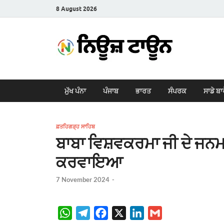
8 August 2026
New
Latest News i
ਮੁੱਖ ਪੰਨਾ
ਪੰਜਾਬ
ਭਾਰਤ
ਸੰਪਰਕ
ਸਾਡੇ ਬਾ
ਫ਼ਤਹਿਗੜ੍ਹ ਸਾਹਿਬ
ਬਾਬਾ ਵਿਸ਼ਵਕਰਮਾ ਜੀ ਦੇ ਜਨ
ਕਰਵਾਇਆ
7 November 2024
-
W
T
F
X
L
G