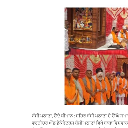
h
e
a
i
m
a
l
c
n
a
t
e
e
k
i
s
g
b
e
l
A
r
o
d
p
a
o
I
p
m
k
n
ਬੱਸੀ ਪਠਾਣਾ, ਉਦੇ ਧੀਮਾਨ : ਸ਼ਹਿਰ ਬੱਸੀ ਪਠਾਣਾਂ ਦੇ ਉੱਘੇ ਸਮਾ
ਫਰਨੀਚਰ ਐਂਡ ਡੈਕੋਰੇਟਰਸ ਬੱਸੀ ਪਠਾਣਾਂ ਵਿਖੇ ਬਾਬਾ ਵਿ