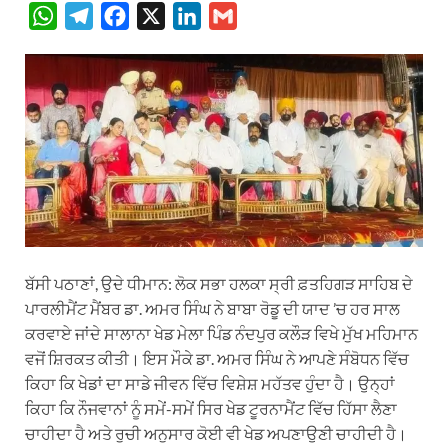
W
T
F
X
L
G
h
e
a
i
m
a
l
c
n
a
t
e
e
k
i
s
g
b
e
l
A
r
o
d
p
a
o
I
p
m
k
n
ਬੱਸੀ ਪਠਾਣਾਂ, ਉਦੇ ਧੀਮਾਨ: ਲੋਕ ਸਭਾ ਹਲਕਾ ਸ੍ਰੀ ਫ਼ਤਹਿਗੜ ਸਾਹਿਬ ਦੇ
ਪਾਰਲੀਮੈਂਟ ਮੈਂਬਰ ਡਾ. ਅਮਰ ਸਿੰਘ ਨੇ ਬਾਬਾ ਰੋਡੂ ਦੀ ਯਾਦ ’ਚ ਹਰ ਸਾਲ
ਕਰਵਾਏ ਜਾਂਦੇ ਸਾਲਾਨਾ ਖੇਡ ਮੇਲਾ ਪਿੰਡ ਨੰਦਪੁਰ ਕਲੌੜ ਵਿਖੇ ਮੁੱਖ ਮਹਿਮਾਨ
ਵਜੋਂ ਸ਼ਿਰਕਤ ਕੀਤੀ। ਇਸ ਮੌਕੇ ਡਾ. ਅਮਰ ਸਿੰਘ ਨੇ ਆਪਣੇ ਸੰਬੋਧਨ ਵਿੱਚ
ਕਿਹਾ ਕਿ ਖੇਡਾਂ ਦਾ ਸਾਡੇ ਜੀਵਨ ਵਿੱਚ ਵਿਸ਼ੇਸ਼ ਮਹੱਤਵ ਹੁੰਦਾ ਹੈ। ਉਨ੍ਹਾਂ
ਕਿਹਾ ਕਿ ਨੌਜਵਾਨਾਂ ਨੂੰ ਸਮੇਂ-ਸਮੇਂ ਸਿਰ ਖੇਡ ਟੂਰਨਾਮੈਂਟ ਵਿੱਚ ਹਿੱਸਾ ਲੈਣਾ
ਚਾਹੀਦਾ ਹੈ ਅਤੇ ਰੁਚੀ ਅਨੁਸਾਰ ਕੋਈ ਵੀ ਖੇਡ ਅਪਣਾਉਣੀ ਚਾਹੀਦੀ ਹੈ।