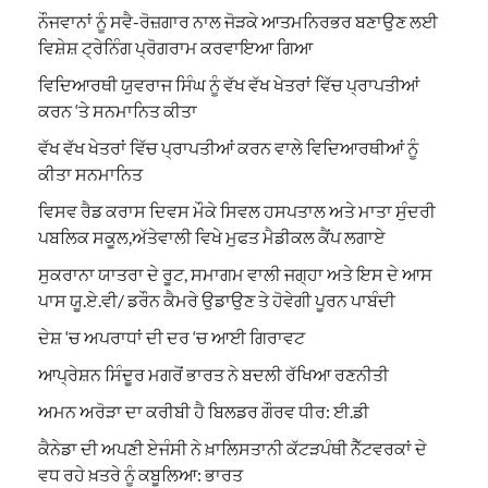
ਨੌਜਵਾਨਾਂ ਨੂੰ ਸਵੈ-ਰੋਜ਼ਗਾਰ ਨਾਲ ਜੋੜਕੇ ਆਤਮਨਿਰਭਰ ਬਣਾਉਣ ਲਈ
ਵਿਸ਼ੇਸ਼ ਟ੍ਰੇਨਿੰਗ ਪ੍ਰੋਗਰਾਮ ਕਰਵਾਇਆ ਗਿਆ
ਵਿਦਿਆਰਥੀ ਯੁਵਰਾਜ ਸਿੰਘ ਨੂੰ ਵੱਖ ਵੱਖ ਖੇਤਰਾਂ ਵਿੱਚ ਪ੍ਰਾਪਤੀਆਂ
ਕਰਨ ‘ਤੇ ਸਨਮਾਨਿਤ ਕੀਤਾ
ਵੱਖ ਵੱਖ ਖੇਤਰਾਂ ਵਿੱਚ ਪ੍ਰਾਪਤੀਆਂ ਕਰਨ ਵਾਲੇ ਵਿਦਿਆਰਥੀਆਂ ਨੂੰ
ਕੀਤਾ ਸਨਮਾਨਿਤ
ਵਿਸਵ ਰੈਡ ਕਰਾਸ ਦਿਵਸ ਮੌਕੇ ਸਿਵਲ ਹਸਪਤਾਲ ਅਤੇ ਮਾਤਾ ਸੁੰਦਰੀ
ਪਬਲਿਕ ਸਕੂਲ,ਅੱਤੇਵਾਲੀ ਵਿਖੇ ਮੁਫਤ ਮੈਡੀਕਲ ਕੈਂਪ ਲਗਾਏ
ਸੁਕਰਾਨਾ ਯਾਤਰਾ ਦੇ ਰੂਟ, ਸਮਾਗਮ ਵਾਲੀ ਜਗ੍ਹਾ ਅਤੇ ਇਸ ਦੇ ਆਸ
ਪਾਸ ਯੂ.ਏ.ਵੀ/ ਡਰੌਨ ਕੈਮਰੇ ਉਡਾਉਣ ਤੇ ਹੋਵੇਗੀ ਪੂਰਨ ਪਾਬੰਦੀ
ਦੇਸ਼ ‘ਚ ਅਪਰਾਧਾਂ ਦੀ ਦਰ ‘ਚ ਆਈ ਗਿਰਾਵਟ
ਆਪ੍ਰੇਸ਼ਨ ਸਿੰਦੂਰ ਮਗਰੋਂ ਭਾਰਤ ਨੇ ਬਦਲੀ ਰੱਖਿਆ ਰਣਨੀਤੀ
ਅਮਨ ਅਰੋੜਾ ਦਾ ਕਰੀਬੀ ਹੈ ਬਿਲਡਰ ਗੌਰਵ ਧੀਰ: ਈ.ਡੀ
ਕੈਨੇਡਾ ਦੀ ਅਪਣੀ ਏਜੰਸੀ ਨੇ ਖ਼ਾਲਿਸਤਾਨੀ ਕੱਟੜਪੰਥੀ ਨੈੱਟਵਰਕਾਂ ਦੇ
ਵਧ ਰਹੇ ਖ਼ਤਰੇ ਨੂੰ ਕਬੂਲਿਆ: ਭਾਰਤ