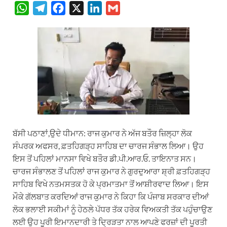
W
T
F
X
L
G
h
e
a
i
m
a
l
c
n
a
t
e
e
k
i
s
g
b
e
l
A
r
o
d
p
a
o
I
p
m
k
n
ਬੱਸੀ ਪਠਾਣਾਂ,ਉਦੇ ਧੀਮਾਨ: ਰਾਜ ਕੁਮਾਰ ਨੇ ਅੱਜ ਬਤੌਰ ਜ਼ਿਲ੍ਹਾ ਲੋਕ
ਸੰਪਰਕ ਅਫਸਰ, ਫ਼ਤਹਿਗੜ੍ਹ ਸਾਹਿਬ ਦਾ ਚਾਰਜ ਸੰਭਾਲ ਲਿਆ। ਉਹ
ਇਸ ਤੋਂ ਪਹਿਲਾਂ ਮਾਨਸਾ ਵਿਖੇ ਬਤੌਰ ਡੀ.ਪੀ.ਆਰ.ਓ. ਤਾਇਨਾਤ ਸਨ।
ਚਾਰਜ ਸੰਭਾਲਣ ਤੋਂ ਪਹਿਲਾਂ ਰਾਜ ਕੁਮਾਰ ਨੇ ਗੁਰਦੁਆਰਾ ਸ਼੍ਰੀ ਫ਼ਤਹਿਗੜ੍ਹ
ਸਾਹਿਬ ਵਿਖੇ ਨਤਮਸਤਕ ਹੋ ਕੇ ਪ੍ਰਮਾਤਮਾ ਤੋਂ ਆਸ਼ੀਰਵਾਦ ਲਿਆ। ਇਸ
ਮੌਕੇ ਗੱਲਬਾਤ ਕਰਦਿਆਂ ਰਾਜ ਕੁਮਾਰ ਨੇ ਕਿਹਾ ਕਿ ਪੰਜਾਬ ਸਰਕਾਰ ਦੀਆਂ
ਲੋਕ ਭਲਾਈ ਸਕੀਮਾਂ ਨੂੰ ਹੇਠਲੇ ਪੱਧਰ ਤੱਕ ਹਰੇਕ ਵਿਅਕਤੀ ਤੱਕ ਪਹੁੰਚਾਉਣ
ਲਈ ਉਹ ਪੂਰੀ ਇਮਾਨਦਾਰੀ ਤੇ ਦ੍ਰਿੜਤਾ ਨਾਲ ਆਪਣੇ ਫਰਜ਼ਾਂ ਦੀ ਪੂਰਤੀ