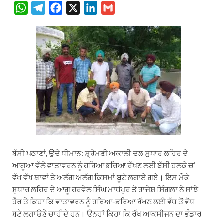
W
T
F
X
L
G
h
e
a
i
m
a
l
c
n
a
t
e
e
k
i
s
g
b
e
l
A
r
o
d
p
a
o
I
p
m
k
n
ਬੱਸੀ ਪਠਾਣਾਂ, ਉਦੇ ਧੀਮਾਨ: ਸ਼੍ਰੋਮਣੀ ਅਕਾਲੀ ਦਲ ਸੁਧਾਰ ਲਹਿਰ ਦੇ
ਆਗੂਆ ਵੱਲੋ ਵਾਤਾਵਰਨ ਨੂੰ ਹਰਿਆ ਭਰਿਆ ਰੱਖਣ ਲਈ ਬੱਸੀ ਹਲਕੇ ਚ’
ਵੱਖ ਵੱਖ ਥਾਵਾਂ ਤੇ ਅਲੱਗ ਅਲੱਗ ਕਿਸਮਾਂ ਬੂਟੇ ਲਗਾਏ ਗਏ। ਇਸ ਮੌਕੇ
ਸੁਧਾਰ ਲਹਿਰ ਦੇ ਆਗੂ ਹਰਵੇਲ ਸਿੰਘ ਮਾਧੋਪੁਰ ਤੇ ਰਾਜੇਸ਼ ਸਿੰਗਲਾ ਨੇ ਸਾਂਝੇ
ਤੌਰ ਤੇ ਕਿਹਾ ਕਿ ਵਾਤਾਵਰਨ ਨੂੰ ਹਰਿਆ-ਭਰਿਆ ਰੱਖਣ ਲਈ ਵੱਧ ਤੋਂ ਵੱਧ
ਬੂਟੇ ਲਗਾਉਣੇ ਚਾਹੀਦੇ ਹਨ। ਉਨ੍ਹਾਂ ਕਿਹਾ ਕਿ ਰੁੱਖ ਆਕਸੀਜਨ ਦਾ ਭੰਡਾਰ