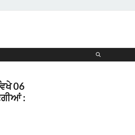
ਿਖੇ 06
ਗੀਆਂ :