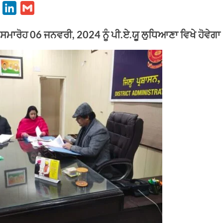
X
L
G
i
m
 ਸਮਾਰੋਹ 06 ਜਨਵਰੀ, 2024 ਨੂੰ ਪੀ.ਏ.ਯੂ ਲੁਧਿਆਣਾ ਵਿਖੇ ਹੋਵੇਗ
n
a
k
i
e
l
d
I
n