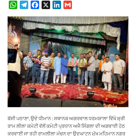
W
T
F
X
L
G
h
e
a
i
m
a
l
c
n
a
t
e
e
k
i
s
g
b
e
l
A
r
o
d
p
a
o
I
p
m
k
n
ਬੱਸੀ ਪਠਾਣਾ, ਉਦੇ ਧੀਮਾਨ : ਸਥਾਨਕ ਅਗਰਵਾਲ ਧਰਮਸ਼ਾਲਾ ਵਿੱਖੇ ਸ਼੍ਰੀ
ਰਾਮ ਲੀਲਾ ਕਮੇਟੀ ਵੱਲੋਂ ਕਮੇਟੀ ਪ੍ਰਧਾਨ ਅਜੈ ਸਿੰਗਲਾ ਦੀ ਅਗਵਾਈ ਹੇਠ
ਕਰਵਾਈ ਜਾ ਰਹੀ ਰਾਮਲੀਲਾ ਮੰਚਨ ਦਾ ਉਦਘਾਟਨ ਮੁੱਖ ਮਹਿਮਾਨ ਨਗਰ