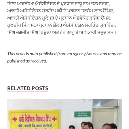
ਜਿਲਾ ਆੜਤੀਆ ਐਸੋਸੀਏਸ਼ਨ ਦੇ ਪ੍ਰਧਾਨ ਸਾਧੂ ਰਾਮ ਭਟਮਾਜਰਾ,
ਆੜਤੀ ਐਸੋਸੀਏਸ਼ਨ ਸਰਹੰਦ ਮੰਡੀ ਦੇ ਪ੍ਰਧਾਨ ਤਰਸੇਮ ਲਾਲ ਉੱਪਲ,
ਆੜਤੀ ਐਸੋਸੀਏਸ਼ਨ ਮੂਲੇਪੁਰ ਦੇ ਪ੍ਰਧਾਨ ਐਡਵੋਕੇਟ ਰਾਜੇਸ਼ ਉਪਲ,
ਕੁਲਦੀਪ ਸਿੰਘ ਸੋਡਾ ਪ੍ਰਧਾਨ ਸ਼ੈਲਰ ਐਸੋਸੀਏਸ਼ਨ ਸਰਹਿੰਦ, ਸੁਖਵਿੰਦਰ
ਸਿੰਘ ਜਗਜੀਤ ਸਿੰਘ ਰਿਉਣਾ ਅਤੇ ਹੋਰ ਆਗੂ ਤੇ ਅਧਿਕਾਰੀ ਮੌਜੂਦ ਸਨ।
——————————
This news is auto published from an agency/source and may be
published as received.
RELATED POSTS