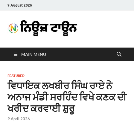
9 August 2026
News
Latest News in Punjabi
Town
MAIN MENU
FEATURED
ਵਿਧਾਇਕ ਲਖਬੀਰ ਸਿੰਘ ਰਾਏ ਨੇ
ਅਨਾਜ ਮੰਡੀ ਸਰਹਿੰਦ ਵਿਖੇ ਕਣਕ ਦੀ
ਖਰੀਦ ਕਰਵਾਈ ਸ਼ੁਰੂ
9 April 2026
-