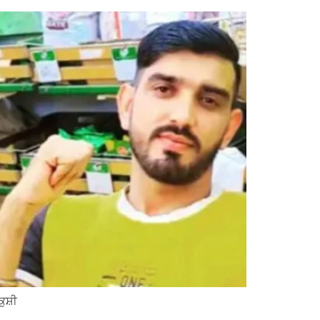
ਕੁਸ਼ੀ