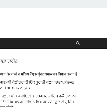
ਾਜ਼ਾ ਤਾਰੀਨ
आज के बच्चों ने भविष्य में एक सुंदर समाज का निर्माण करना है
ਗੁਰਮੁਖੀ ਕੈਲੀਗ੍ਰਾਫੀ ਇੱਕ ਰੂਹਾਨੀ ਕਲਾ: ਚਿੰਤਨ, ਸੰਤੁਲਨ
ਅਤੇ ਆਤਮਿਕ ਅਨੁਭਵ
ਜ਼ਿਲ੍ਹਾ ਸਾਂਝ ਸੁਸਾਇਟੀ ਫਤਿਹਗੜ੍ਹ ਸਾਹਿਬ ਵਲੋਂ ਗਿਆਨੀ
ਦਿੱਤ ਸਿੰਘ ਖਾਲਸਾ ਦੀਵਾਨ ਵਿਖੇ ਪੌਦੇ ਲਗਾਉਣ ਦੀ ਮੁਹਿੰਮ