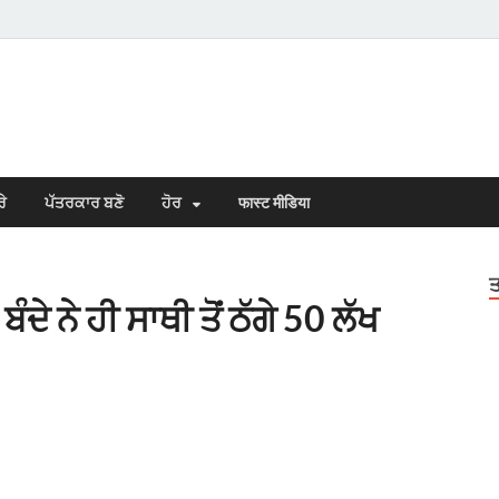
s Town
n Punjabi
ਰੇ
ਪੱਤਰਕਾਰ ਬਣੋ
ਹੋਰ
फास्ट मीडिया
ਤ
ਬੰਦੇ ਨੇ ਹੀ ਸਾਥੀ ਤੋਂ ਠੱਗੇ 50 ਲੱਖ