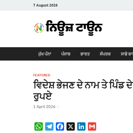
7 August 2026
New
Latest News i
ਮੁੱਖ ਪੰਨਾ
ਪੰਜਾਬ
ਭਾਰਤ
ਸੰਪਰਕ
ਸਾਡੇ ਬਾ
FEATURED
ਵਿਦੇਸ਼ ਭੇਜਣ ਦੇ ਨਾਮ ਤੇ ਪਿੰਡ ਦੇ 
ਰੁਪਏ
1 April 2026
-
W
T
F
X
L
G