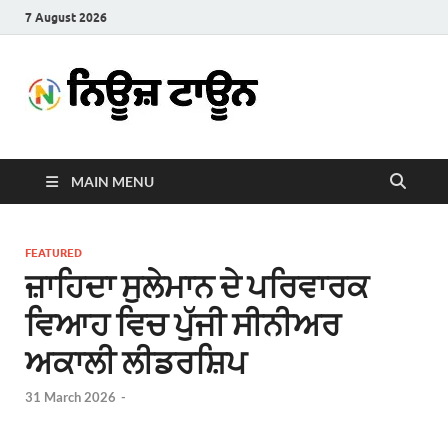
7 August 2026
News
Latest News in Punjabi
Town
MAIN MENU
FEATURED
ਜ਼ਾਹਿਦਾ ਸੁਲੇਮਾਨ ਦੇ ਪਰਿਵਾਰਕ
ਵਿਆਹ ਵਿਚ ਪੁੱਜੀ ਸੀਨੀਅਰ
ਅਕਾਲੀ ਲੀਡਰਸ਼ਿਪ
31 March 2026
-