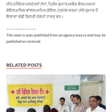
ਧੀਰ,ਹਰਿੰਦਰ ਮਲਹੋਤਰਾਂ ਨੱਨਾ, ਪ੍ਰਿੰਸ ਕੁਮਾਰ,ਅਸ਼ੌਕ ਗੌਤਮ,ਅਮਨ
ਗੋਇਲ,ਦਵਿਸ਼ ਬਾਂਸਲ,ਅਮਿਤ ਗੋਇਲ, ਹਰਮੇਸ਼ ਸ਼ਰਮਾ, ਸੰਜੇ ਕੁਮਾਰ ਤੋਂ
ਇਲਾਵਾ ਵੱਡੀ ਗਿਣਤੀ ਸੰਗਤਾਂ ਹਾਜ਼ਰ ਸਨ।
——————————
This news is auto published from an agency/source and may be
published as received.
RELATED POSTS