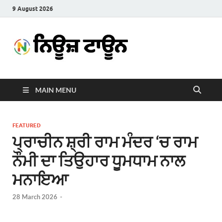
9 August 2026
News
Latest News in Punjabi
Town
MAIN MENU
FEATURED
ਪ੍ਰਾਚੀਨ ਸ਼੍ਰੀ ਰਾਮ ਮੰਦਰ ‘ਚ ਰਾਮ
ਨੌਮੀ ਦਾ ਤਿਉਹਾਰ ਧੂਮਧਾਮ ਨਾਲ
ਮਨਾਇਆ
28 March 2026
-