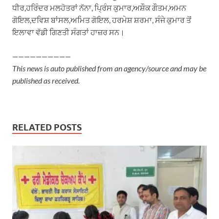
ਧੀਰ,ਹਰਿੰਦਰ ਮਲਹੋਤਰਾਂ ਨੱਨਾ, ਪ੍ਰਿੰਸ ਕੁਮਾਰ,ਅਸ਼ੌਕ ਗੌਤਮ,ਅਮਨ
ਗੋਇਲ,ਦਵਿਸ਼ ਬਾਂਸਲ,ਅਮਿਤ ਗੋਇਲ, ਹਰਮੇਸ਼ ਸ਼ਰਮਾ, ਸੰਜੇ ਕੁਮਾਰ ਤੋਂ
ਇਲਾਵਾ ਵੱਡੀ ਗਿਣਤੀ ਸੰਗਤਾਂ ਹਾਜ਼ਰ ਸਨ।
——————————
This news is auto published from an agency/source and may be
published as received.
RELATED POSTS