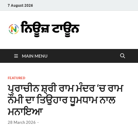
7 August 2026
News
Latest News in Punjabi
Town
MAIN MENU
FEATURED
ਪ੍ਰਾਚੀਨ ਸ਼੍ਰੀ ਰਾਮ ਮੰਦਰ ‘ਚ ਰਾਮ
ਨੌਮੀ ਦਾ ਤਿਉਹਾਰ ਧੂਮਧਾਮ ਨਾਲ
ਮਨਾਇਆ
28 March 2026
-