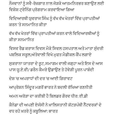
ਨੌਜਵਾਨਾਂ ਨੂੰ ਸਵੈ-ਰੋਜ਼ਗਾਰ ਨਾਲ ਜੋੜਕੇ ਆਤਮਨਿਰਭਰ ਬਣਾਉਣ ਲਈ
ਵਿਸ਼ੇਸ਼ ਟ੍ਰੇਨਿੰਗ ਪ੍ਰੋਗਰਾਮ ਕਰਵਾਇਆ ਗਿਆ
ਵਿਦਿਆਰਥੀ ਯੁਵਰਾਜ ਸਿੰਘ ਨੂੰ ਵੱਖ ਵੱਖ ਖੇਤਰਾਂ ਵਿੱਚ ਪ੍ਰਾਪਤੀਆਂ
ਕਰਨ ‘ਤੇ ਸਨਮਾਨਿਤ ਕੀਤਾ
ਵੱਖ ਵੱਖ ਖੇਤਰਾਂ ਵਿੱਚ ਪ੍ਰਾਪਤੀਆਂ ਕਰਨ ਵਾਲੇ ਵਿਦਿਆਰਥੀਆਂ ਨੂੰ
ਕੀਤਾ ਸਨਮਾਨਿਤ
ਵਿਸਵ ਰੈਡ ਕਰਾਸ ਦਿਵਸ ਮੌਕੇ ਸਿਵਲ ਹਸਪਤਾਲ ਅਤੇ ਮਾਤਾ ਸੁੰਦਰੀ
ਪਬਲਿਕ ਸਕੂਲ,ਅੱਤੇਵਾਲੀ ਵਿਖੇ ਮੁਫਤ ਮੈਡੀਕਲ ਕੈਂਪ ਲਗਾਏ
ਸੁਕਰਾਨਾ ਯਾਤਰਾ ਦੇ ਰੂਟ, ਸਮਾਗਮ ਵਾਲੀ ਜਗ੍ਹਾ ਅਤੇ ਇਸ ਦੇ ਆਸ
ਪਾਸ ਯੂ.ਏ.ਵੀ/ ਡਰੌਨ ਕੈਮਰੇ ਉਡਾਉਣ ਤੇ ਹੋਵੇਗੀ ਪੂਰਨ ਪਾਬੰਦੀ
ਦੇਸ਼ ‘ਚ ਅਪਰਾਧਾਂ ਦੀ ਦਰ ‘ਚ ਆਈ ਗਿਰਾਵਟ
ਆਪ੍ਰੇਸ਼ਨ ਸਿੰਦੂਰ ਮਗਰੋਂ ਭਾਰਤ ਨੇ ਬਦਲੀ ਰੱਖਿਆ ਰਣਨੀਤੀ
ਅਮਨ ਅਰੋੜਾ ਦਾ ਕਰੀਬੀ ਹੈ ਬਿਲਡਰ ਗੌਰਵ ਧੀਰ: ਈ.ਡੀ
ਕੈਨੇਡਾ ਦੀ ਅਪਣੀ ਏਜੰਸੀ ਨੇ ਖ਼ਾਲਿਸਤਾਨੀ ਕੱਟੜਪੰਥੀ ਨੈੱਟਵਰਕਾਂ ਦੇ
ਵਧ ਰਹੇ ਖ਼ਤਰੇ ਨੂੰ ਕਬੂਲਿਆ: ਭਾਰਤ