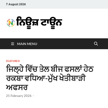
7 August 2026
News
Latest News in Punjabi
Town
MAIN MENU
FEATURED
ਜਿਲ੍ਹੇ ਵਿੱਚ ਤੇਲ ਬੀਜ ਫਸਲਾਂ ਹੇਠ
ਰਕਬਾ ਵਧਿਆ-ਮੁੱਖ ਖੇਤੀਬਾੜੀ
ਅਫਸਰ
25 February 2026
-