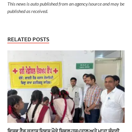
This news is auto published from an agency/source and may be
published as received.
RELATED POSTS
ਵਿਸਵ ਰੈਡ ਕਰਾਸ ਦਿਵਸ ਮੌਕੇ ਸਿਵਲ ਹਸਪਤਾਲ ਅਤੇ ਮਾਤਾ ਸੁੰਦਰੀ