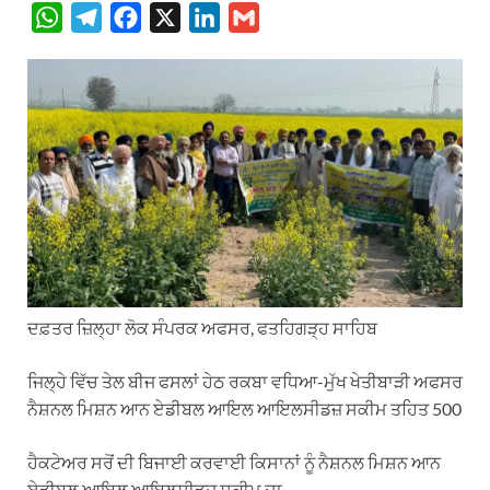
W
T
F
X
L
G
h
e
a
i
m
a
l
c
n
a
t
e
e
k
i
s
g
b
e
l
A
r
o
d
p
a
o
I
p
m
k
n
ਦਫ਼ਤਰ ਜ਼ਿਲ੍ਹਾ ਲੋਕ ਸੰਪਰਕ ਅਫਸਰ, ਫਤਹਿਗੜ੍ਹ ਸਾਹਿਬ
ਜਿਲ੍ਹੇ ਵਿੱਚ ਤੇਲ ਬੀਜ ਫਸਲਾਂ ਹੇਠ ਰਕਬਾ ਵਧਿਆ-ਮੁੱਖ ਖੇਤੀਬਾੜੀ ਅਫਸਰ
ਨੈਸ਼ਨਲ ਮਿਸ਼ਨ ਆਨ ਏਡੀਬਲ ਆਇਲ ਆਇਲਸੀਡਜ਼ ਸਕੀਮ ਤਹਿਤ 500
ਹੈਕਟੇਅਰ ਸਰੋਂ ਦੀ ਬਿਜਾਈ ਕਰਵਾਈ ਕਿਸਾਨਾਂ ਨੂੰ ਨੈਸ਼ਨਲ ਮਿਸ਼ਨ ਆਨ
ਏਡੀਬਲ ਆਇਲ ਆਇਲਸੀਡਜ਼ ਸਕੀਮ ਦਾ