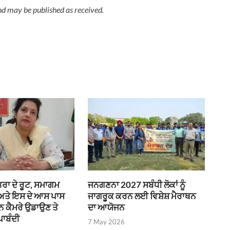
nd may be published as received.
ਰਾ ਦੇ ਰੂਟ, ਸਮਾਗਮ
ਜਨਗਣਨਾ 2027 ਸਬੰਧੀ ਲੋਕਾਂ ਨੂੰ
 ਅਤੇ ਇਸ ਦੇ ਆਸ ਪਾਸ
ਜਾਗਰੂਕ ਕਰਨ ਲਈ ਵਿਸ਼ੇਸ਼ ਮੈਰਾਥਨ
ੌਨ ਕੈਮਰੇ ਉਡਾਉਣ ਤੇ
ਦਾ ਆਯੋਜਨ
ਪਾਬੰਦੀ
7 May 2026