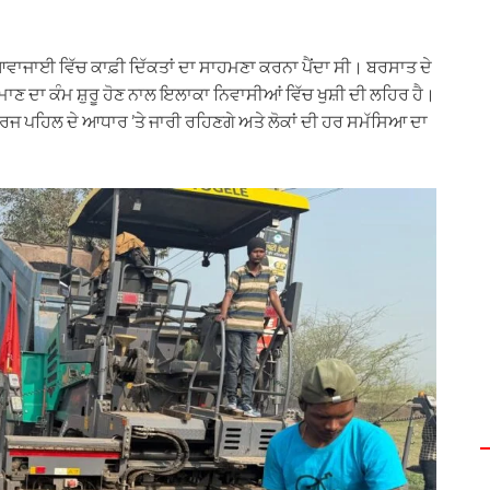
ਆਵਾਜਾਈ ਵਿੱਚ ਕਾਫ਼ੀ ਦਿੱਕਤਾਂ ਦਾ ਸਾਹਮਣਾ ਕਰਨਾ ਪੈਂਦਾ ਸੀ। ਬਰਸਾਤ ਦੇ
ਰਮਾਣ ਦਾ ਕੰਮ ਸ਼ੁਰੂ ਹੋਣ ਨਾਲ ਇਲਾਕਾ ਨਿਵਾਸੀਆਂ ਵਿੱਚ ਖੁਸ਼ੀ ਦੀ ਲਹਿਰ ਹੈ।
ਾਰਜ ਪਹਿਲ ਦੇ ਆਧਾਰ ’ਤੇ ਜਾਰੀ ਰਹਿਣਗੇ ਅਤੇ ਲੋਕਾਂ ਦੀ ਹਰ ਸਮੱਸਿਆ ਦਾ