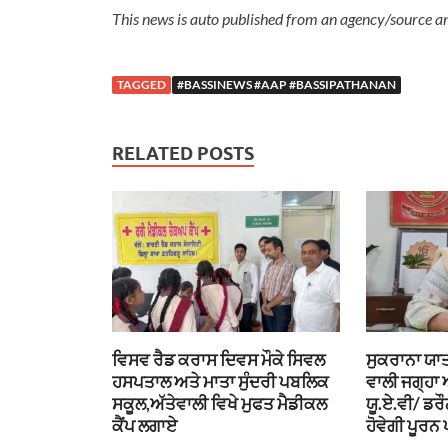
This news is auto published from an agency/source a
TAGGED
#BASSINEWS #AAP #BASSIPATHANAN
RELATED POSTS
ਵਿਸਵ ਰੈਡ ਕਰਾਸ ਦਿਵਸ ਮੌਕੇ ਸਿਵਲ
ਸੁਕਰਾਨਾ ਯਾਤ
ਹਸਪਤਾਲ ਅਤੇ ਮਾਤਾ ਸੁੰਦਰੀ ਪਬਲਿਕ
ਵਾਲੀ ਜਗ੍ਹਾ
ਸਕੂਲ,ਅੱਤੇਵਾਲੀ ਵਿਖੇ ਮੁਫਤ ਮੈਡੀਕਲ
ਯੂ.ਏ.ਵੀ/ ਡਰ
ਕੈਂਪ ਲਗਾਏ
ਹੋਵੇਗੀ ਪੂਰਨ 