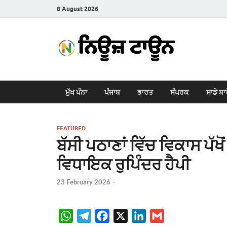
8 August 2026
New
Latest News i
ਮੁੱਖ ਪੰਨਾ
ਪੰਜਾਬ
ਭਾਰਤ
ਸੰਪਰਕ
ਸਾਡੇ ਬਾ
FEATURED
ਬੱਸੀ ਪਠਾਣਾਂ ਵਿੱਚ ਵਿਕਾਸ ਪੱਖ
ਵਿਧਾਇਕ ਰੁਪਿੰਦਰ ਹੈਪੀ
23 February 2026
-
W
T
F
X
L
G