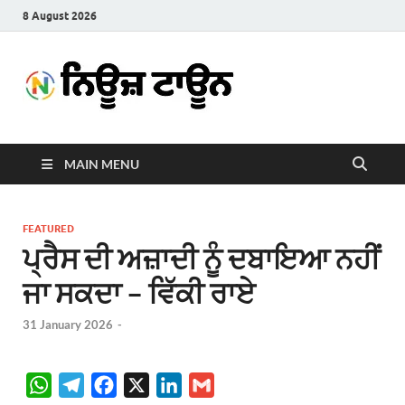
8 August 2026
News
Latest News in Punjabi
Town
MAIN MENU
FEATURED
ਪ੍ਰੈਸ ਦੀ ਅਜ਼ਾਦੀ ਨੂੰ ਦਬਾਇਆ ਨਹੀਂ
ਜਾ ਸਕਦਾ – ਵਿੱਕੀ ਰਾਏ
31 January 2026
-
W
T
F
X
L
G