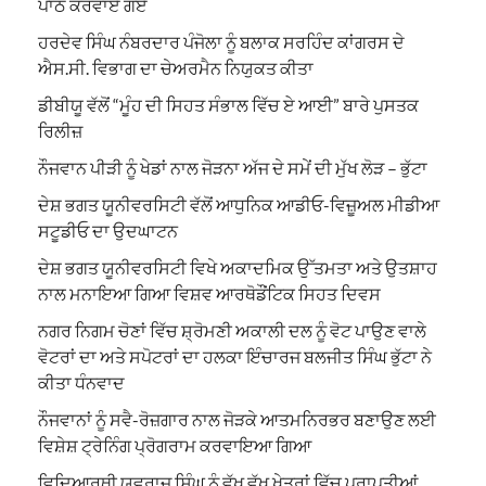
ਪਾਠ ਕਰਵਾਏ ਗਏ
ਹਰਦੇਵ ਸਿੰਘ ਨੰਬਰਦਾਰ ਪੰਜੋਲਾ ਨੂੰ ਬਲਾਕ ਸਰਹਿੰਦ ਕਾਂਗਰਸ ਦੇ
ਐਸ.ਸੀ. ਵਿਭਾਗ ਦਾ ਚੇਅਰਮੈਨ ਨਿਯੁਕਤ ਕੀਤਾ
ਡੀਬੀਯੂ ਵੱਲੋਂ “ਮੂੰਹ ਦੀ ਸਿਹਤ ਸੰਭਾਲ ਵਿੱਚ ਏ ਆਈ” ਬਾਰੇ ਪੁਸਤਕ
ਰਿਲੀਜ਼
ਨੌਜਵਾਨ ਪੀੜੀ ਨੂੰ ਖੇਡਾਂ ਨਾਲ ਜੋੜਨਾ ਅੱਜ ਦੇ ਸਮੇਂ ਦੀ ਮੁੱਖ ਲੋੜ – ਭੁੱਟਾ
ਦੇਸ਼ ਭਗਤ ਯੂਨੀਵਰਸਿਟੀ ਵੱਲੋਂ ਆਧੁਨਿਕ ਆਡੀਓ-ਵਿਜ਼ੂਅਲ ਮੀਡੀਆ
ਸਟੂਡੀਓ ਦਾ ਉਦਘਾਟਨ
ਦੇਸ਼ ਭਗਤ ਯੂਨੀਵਰਸਿਟੀ ਵਿਖੇ ਅਕਾਦਮਿਕ ਉੱਤਮਤਾ ਅਤੇ ਉਤਸ਼ਾਹ
ਨਾਲ ਮਨਾਇਆ ਗਿਆ ਵਿਸ਼ਵ ਆਰਥੋਡੌਂਟਿਕ ਸਿਹਤ ਦਿਵਸ
ਨਗਰ ਨਿਗਮ ਚੋਣਾਂ ਵਿੱਚ ਸ਼੍ਰੋਮਣੀ ਅਕਾਲੀ ਦਲ ਨੂੰ ਵੋਟ ਪਾਉਣ ਵਾਲੇ
ਵੋਟਰਾਂ ਦਾ ਅਤੇ ਸਪੋਟਰਾਂ ਦਾ ਹਲਕਾ ਇੰਚਾਰਜ ਬਲਜੀਤ ਸਿੰਘ ਭੁੱਟਾ ਨੇ
ਕੀਤਾ ਧੰਨਵਾਦ
ਨੌਜਵਾਨਾਂ ਨੂੰ ਸਵੈ-ਰੋਜ਼ਗਾਰ ਨਾਲ ਜੋੜਕੇ ਆਤਮਨਿਰਭਰ ਬਣਾਉਣ ਲਈ
ਵਿਸ਼ੇਸ਼ ਟ੍ਰੇਨਿੰਗ ਪ੍ਰੋਗਰਾਮ ਕਰਵਾਇਆ ਗਿਆ
ਵਿਦਿਆਰਥੀ ਯੁਵਰਾਜ ਸਿੰਘ ਨੂੰ ਵੱਖ ਵੱਖ ਖੇਤਰਾਂ ਵਿੱਚ ਪ੍ਰਾਪਤੀਆਂ