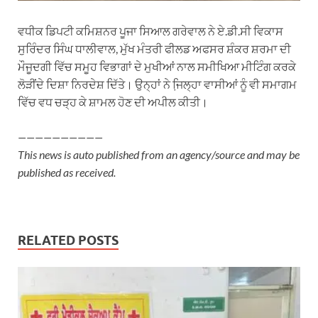
ਵਧੀਕ ਡਿਪਟੀ ਕਮਿਸ਼ਨਰ ਪੂਜਾ ਸਿਆਲ ਗਰੇਵਾਲ ਨੇ ਏ.ਡੀ.ਸੀ ਵਿਕਾਸ
ਸੁਰਿੰਦਰ ਸਿੰਘ ਧਾਲੀਵਾਲ, ਮੁੱਖ ਮੰਤਰੀ ਫੀਲਡ ਅਫਸਰ ਸ਼ੰਕਰ ਸ਼ਰਮਾ ਦੀ
ਮੌਜੂਦਗੀ ਵਿੱਚ ਸਮੂਹ ਵਿਭਾਗਾਂ ਦੇ ਮੁਖੀਆਂ ਨਾਲ ਸਮੀਖਿਆ ਮੀਟਿੰਗ ਕਰਕੇ
ਲੋੜੀਂਦੇ ਦਿਸ਼ਾ ਨਿਰਦੇਸ਼ ਦਿੱਤੇ। ਉਨ੍ਹਾਂ ਨੇ ਜਿ਼ਲ੍ਹਾ ਵਾਸੀਆਂ ਨੂੰ ਵੀ ਸਮਾਗਮ
ਵਿੱਚ ਵਧ ਚੜ੍ਹ ਕੇ ਸ਼ਾਮਲ ਹੋਣ ਦੀ ਅਪੀਲ ਕੀਤੀ।
——————————
This news is auto published from an agency/source and may be
published as received.
RELATED POSTS