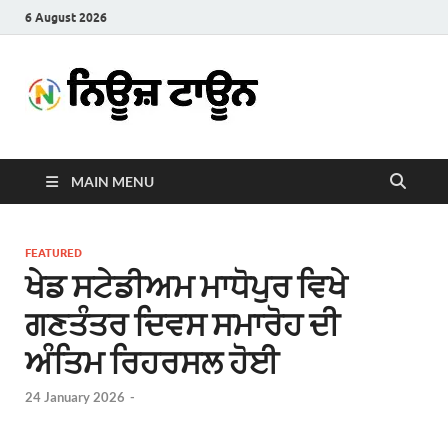
6 August 2026
News
Latest News in Punjabi
Town
MAIN MENU
FEATURED
ਖੇਡ ਸਟੇਡੀਅਮ ਮਾਧੋਪੁਰ ਵਿਖੇ
ਗਣਤੰਤਰ ਦਿਵਸ ਸਮਾਰੋਹ ਦੀ
ਅੰਤਿਮ ਰਿਹਰਸਲ ਹੋਈ
24 January 2026
-