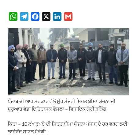
W
T
F
X
L
G
h
e
a
i
m
a
l
c
n
a
t
e
e
k
i
s
g
b
e
l
A
r
o
d
p
a
o
I
p
m
k
n
ਪੰਜਾਬ ਦੀ ਆਪ ਸਰਕਾਰ ਵੱਲੋਂ ਮੁੱਖ ਮੰਤਰੀ ਸਿਹਤ ਬੀਮਾ ਯੋਜਨਾ ਦੀ
ਸ਼ੁਰੂਆਤ ਵੱਡਾ ਇਤਿਹਾਸਕ ਫੈਸਲਾ – ਵਿਧਾਇਕ ਗੈਰੀ ਬੜਿੰਗ
ਕਿਹਾ – 10 ਲੱਖ ਰੁਪਏ ਦੀ ਸਿਹਤ ਬੀਮਾ ਯੋਜਨਾ ਪੰਜਾਬ ਦੇ ਹਰ ਵਰਗ ਲਈ
ਲਾਹੇਵੰਦ ਸਾਬਤ ਹੋਵੇਗੀ।