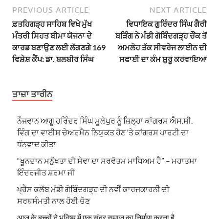
PREVIOUS ARTICLE
NEXT ARTICLE
ਫ਼ਤਹਿਗੜ੍ਹ ਸਾਹਿਬ ਵਿਖੇ ਮੁੱਖ
ਵਿਧਾਇਕ ਗੁਰਿੰਦਰ ਸਿੰਘ ਗੈਰੀ
ਮੰਤਰੀ ਸਿਹਤ ਬੀਮਾ ਯੋਜਨਾ ਦੇ
ਬੜਿੰਗ ਨੇ ਮੰਡੀ ਗੋਬਿੰਦਗੜ੍ਹ ਚੌਂਕ ਤੋਂ
ਕਾਰਡ ਬਣਾਉਣ ਲਈ ਲੱਗਣਗੇ 169
ਅਮਲੋਹ ਤੱਕ ਸੀਵਰੇਜ ਲਾਈਨ ਦੀ
ਵਿਸ਼ੇਸ਼ ਕੈਂਪ: ਡਾ. ਬਲਬੀਰ ਸਿੰਘ
ਸਫਾਈ ਦਾ ਕੰਮ ਸ਼ੁਰੂ ਕਰਵਾਇਆ
ਤਾਜ਼ਾ ਤਾਰੀਨ
ਨੌਜਵਾਨ ਆਗੂ ਹਰਿੰਦਰ ਸਿੰਘ ਮੂਲੇਪੁਰ ਨੂੰ ਜ਼ਿਲ੍ਹਾ ਕਾਂਗਰਸ ਐਸ.ਸੀ.
ਵਿੰਗ ਦਾ ਵਾਈਸ ਚੇਅਰਮੈਨ ਨਿਯੁਕਤ ਹੋਣ ‘ਤੇ ਕਾਂਗਰਸ ਪਾਰਟੀ ਦਾ
ਧੰਨਵਾਦ ਕੀਤਾ
“ਖੂਨਦਾਨ ਮਨੁੱਖਤਾ ਦੀ ਸੇਵਾ ਦਾ ਸਰਵੋਤਮ ਮਾਧਿਅਮ ਹੈ” – ਮਹਾਤਮਾ
ਇੰਦਰਜੀਤ ਸ਼ਰਮਾ ਜੀ
ਪ੍ਰੈਸ ਕਲੱਬ ਮੰਡੀ ਗੋਬਿੰਦਗੜ੍ਹ ਦੀ ਨਵੀਂ ਕਾਰਜਕਾਰਨੀ ਦੀ
ਸਰਬਸੰਮਤੀ ਨਾਲ ਹੋਈ ਚੋਣ
आज के बच्चों ने भविष्य में एक सुंदर समाज का निर्माण करना है