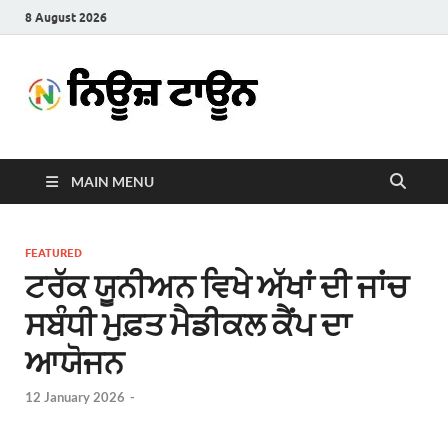
8 August 2026
News
Latest News in Punjabi
Town
MAIN MENU
FEATURED
ਟਰੱਕ ਯੂਨੀਅਨ ਵਿਖੇ ਅੱਖਾਂ ਦੀ ਜਾਂਚ
ਸਬੰਧੀ ਮੁਫ਼ਤ ਮੈਡੀਕਲ ਕੈਂਪ ਦਾ
ਆਯੋਜਨ
12 January 2026
-