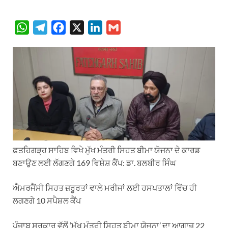
W
T
F
X
L
G
h
e
a
i
m
a
l
c
n
a
t
e
e
k
i
s
g
b
e
l
A
r
o
d
p
a
o
I
p
m
k
n
ਫ਼ਤਹਿਗੜ੍ਹ ਸਾਹਿਬ ਵਿਖੇ ਮੁੱਖ ਮੰਤਰੀ ਸਿਹਤ ਬੀਮਾ ਯੋਜਨਾ ਦੇ ਕਾਰਡ
ਬਣਾਉਣ ਲਈ ਲੱਗਣਗੇ 169 ਵਿਸ਼ੇਸ਼ ਕੈਂਪ: ਡਾ. ਬਲਬੀਰ ਸਿੰਘ
ਐਮਰਜੈਂਸੀ ਸਿਹਤ ਜ਼ਰੂਰਤਾਂ ਵਾਲੇ ਮਰੀਜਾਂ ਲਈ ਹਸਪਤਾਲਾਂ ਵਿੱਚ ਹੀ
ਲਗਣਗੇ 10 ਸਪੈਸ਼ਲ ਕੈਂਪ
ਪੰਜਾਬ ਸਰਕਾਰ ਵੱਲੋਂ ‘ਮੁੱਖ ਮੰਤਰੀ ਸਿਹਤ ਬੀਮਾ ਯੋਜਨਾ’ ਦਾ ਆਗਾਜ਼ 22