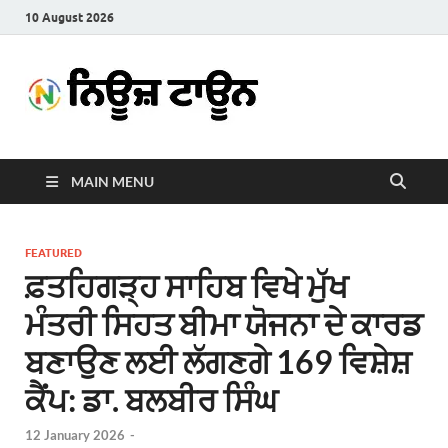
10 August 2026
News
Latest News in Punjabi
Town
MAIN MENU
FEATURED
ਫ਼ਤਹਿਗੜ੍ਹ ਸਾਹਿਬ ਵਿਖੇ ਮੁੱਖ
ਮੰਤਰੀ ਸਿਹਤ ਬੀਮਾ ਯੋਜਨਾ ਦੇ ਕਾਰਡ
ਬਣਾਉਣ ਲਈ ਲੱਗਣਗੇ 169 ਵਿਸ਼ੇਸ਼
ਕੈਂਪ: ਡਾ. ਬਲਬੀਰ ਸਿੰਘ
12 January 2026
-