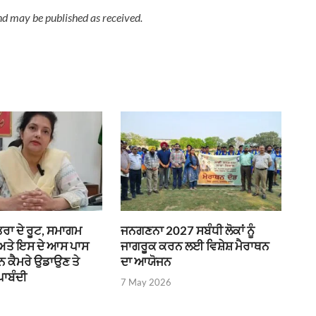
nd may be published as received.
ਰਾ ਦੇ ਰੂਟ, ਸਮਾਗਮ
ਜਨਗਣਨਾ 2027 ਸਬੰਧੀ ਲੋਕਾਂ ਨੂੰ
 ਅਤੇ ਇਸ ਦੇ ਆਸ ਪਾਸ
ਜਾਗਰੂਕ ਕਰਨ ਲਈ ਵਿਸ਼ੇਸ਼ ਮੈਰਾਥਨ
ੌਨ ਕੈਮਰੇ ਉਡਾਉਣ ਤੇ
ਦਾ ਆਯੋਜਨ
ਪਾਬੰਦੀ
7 May 2026