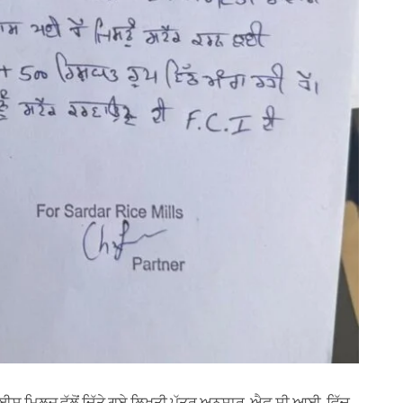
ਸ ਮਿਲਜ਼ ਵੱਲੋਂ ਦਿੱਤੇ ਗਏ ਲਿਖਤੀ ਪੱਤਰ ਅਨੁਸਾਰ, ਐਫ਼.ਸੀ.ਆਈ. ਵਿੱਚ