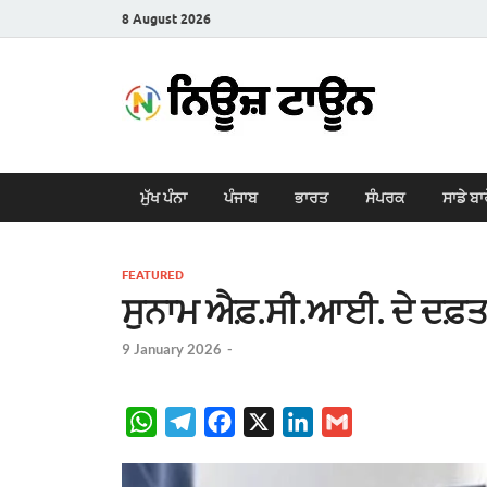
8 August 2026
New
Latest News i
ਮੁੱਖ ਪੰਨਾ
ਪੰਜਾਬ
ਭਾਰਤ
ਸੰਪਰਕ
ਸਾਡੇ ਬਾ
FEATURED
ਸੁਨਾਮ ਐਫ਼.ਸੀ.ਆਈ. ਦੇ ਦਫ਼ਤ
9 January 2026
-
W
T
F
X
L
G
h
e
a
i
m
a
l
c
n
a