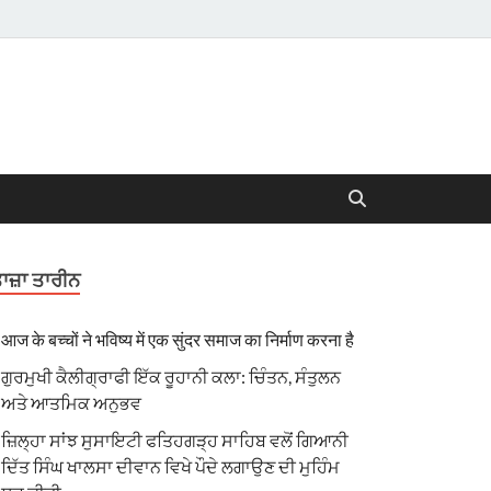
ਾਜ਼ਾ ਤਾਰੀਨ
आज के बच्चों ने भविष्य में एक सुंदर समाज का निर्माण करना है
ਗੁਰਮੁਖੀ ਕੈਲੀਗ੍ਰਾਫੀ ਇੱਕ ਰੂਹਾਨੀ ਕਲਾ: ਚਿੰਤਨ, ਸੰਤੁਲਨ
ਅਤੇ ਆਤਮਿਕ ਅਨੁਭਵ
ਜ਼ਿਲ੍ਹਾ ਸਾਂਝ ਸੁਸਾਇਟੀ ਫਤਿਹਗੜ੍ਹ ਸਾਹਿਬ ਵਲੋਂ ਗਿਆਨੀ
ਦਿੱਤ ਸਿੰਘ ਖਾਲਸਾ ਦੀਵਾਨ ਵਿਖੇ ਪੌਦੇ ਲਗਾਉਣ ਦੀ ਮੁਹਿੰਮ