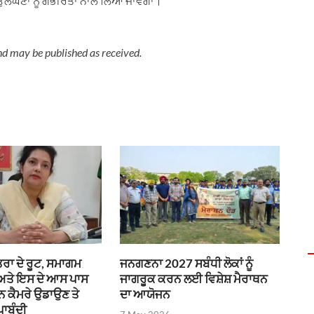
ਦੀ ਉਲੰਘਣਾ ਨੂੰ ਗੰਭੀਰਤਾ ਨਾਲ ਲਿਆ ਜਾਵੇਗਾ।
nd may be published as received.
ਰਾ ਦੇ ਰੂਟ, ਸਮਾਗਮ
ਜਨਗਣਨਾ 2027 ਸਬੰਧੀ ਲੋਕਾਂ ਨੂੰ
 ਅਤੇ ਇਸ ਦੇ ਆਸ ਪਾਸ
ਜਾਗਰੂਕ ਕਰਨ ਲਈ ਵਿਸ਼ੇਸ਼ ਮੈਰਾਥਨ
ੌਨ ਕੈਮਰੇ ਉਡਾਉਣ ਤੇ
ਦਾ ਆਯੋਜਨ
ਪਾਬੰਦੀ