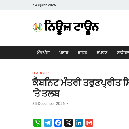
7 August 2026
New
Latest News i
ਮੁੱਖ ਪੰਨਾ
ਪੰਜਾਬ
ਭਾਰਤ
ਸੰਪਰਕ
ਸਾਡੇ ਬਾ
FEATURED
ਕੈਬਨਿਟ ਮੰਤਰੀ ਤਰੁਣਪ੍ਰੀਤ ਸ
’ਤੇ ਤਲਬ
28 December 2025
-
W
T
F
X
L
G