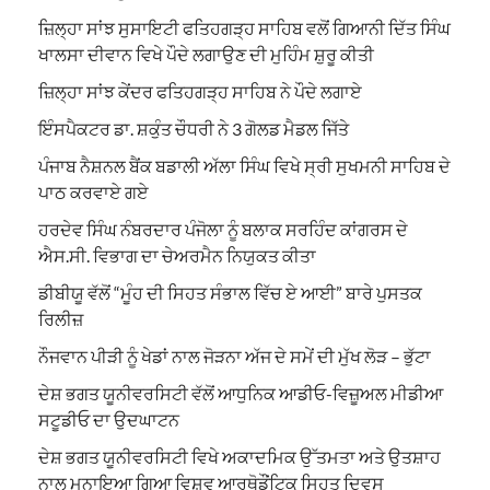
ਜ਼ਿਲ੍ਹਾ ਸਾਂਝ ਸੁਸਾਇਟੀ ਫਤਿਹਗੜ੍ਹ ਸਾਹਿਬ ਵਲੋਂ ਗਿਆਨੀ ਦਿੱਤ ਸਿੰਘ
ਖਾਲਸਾ ਦੀਵਾਨ ਵਿਖੇ ਪੌਦੇ ਲਗਾਉਣ ਦੀ ਮੁਹਿੰਮ ਸ਼ੁਰੂ ਕੀਤੀ
ਜ਼ਿਲ੍ਹਾ ਸਾਂਝ ਕੇਂਦਰ ਫਤਿਹਗੜ੍ਹ ਸਾਹਿਬ ਨੇ ਪੌਦੇ ਲਗਾਏ
ਇੰਸਪੈਕਟਰ ਡਾ. ਸ਼ਕੁੰਤ ਚੌਧਰੀ ਨੇ 3 ਗੋਲਡ ਮੈਡਲ ਜਿੱਤੇ
ਪੰਜਾਬ ਨੈਸ਼ਨਲ ਬੈਂਕ ਬਡਾਲੀ ਅੱਲਾ ਸਿੰਘ ਵਿਖੇ ਸ੍ਰੀ ਸੁਖਮਨੀ ਸਾਹਿਬ ਦੇ
ਪਾਠ ਕਰਵਾਏ ਗਏ
ਹਰਦੇਵ ਸਿੰਘ ਨੰਬਰਦਾਰ ਪੰਜੋਲਾ ਨੂੰ ਬਲਾਕ ਸਰਹਿੰਦ ਕਾਂਗਰਸ ਦੇ
ਐਸ.ਸੀ. ਵਿਭਾਗ ਦਾ ਚੇਅਰਮੈਨ ਨਿਯੁਕਤ ਕੀਤਾ
ਡੀਬੀਯੂ ਵੱਲੋਂ “ਮੂੰਹ ਦੀ ਸਿਹਤ ਸੰਭਾਲ ਵਿੱਚ ਏ ਆਈ” ਬਾਰੇ ਪੁਸਤਕ
ਰਿਲੀਜ਼
ਨੌਜਵਾਨ ਪੀੜੀ ਨੂੰ ਖੇਡਾਂ ਨਾਲ ਜੋੜਨਾ ਅੱਜ ਦੇ ਸਮੇਂ ਦੀ ਮੁੱਖ ਲੋੜ – ਭੁੱਟਾ
ਦੇਸ਼ ਭਗਤ ਯੂਨੀਵਰਸਿਟੀ ਵੱਲੋਂ ਆਧੁਨਿਕ ਆਡੀਓ-ਵਿਜ਼ੂਅਲ ਮੀਡੀਆ
ਸਟੂਡੀਓ ਦਾ ਉਦਘਾਟਨ
ਦੇਸ਼ ਭਗਤ ਯੂਨੀਵਰਸਿਟੀ ਵਿਖੇ ਅਕਾਦਮਿਕ ਉੱਤਮਤਾ ਅਤੇ ਉਤਸ਼ਾਹ
ਨਾਲ ਮਨਾਇਆ ਗਿਆ ਵਿਸ਼ਵ ਆਰਥੋਡੌਂਟਿਕ ਸਿਹਤ ਦਿਵਸ