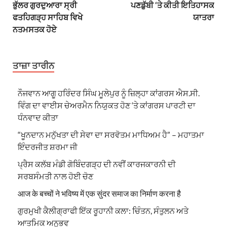
ਭੁੱਲਰ ਗੁਰਦੁਆਰਾ ਸ੍ਰੀ
ਪਣਡੁੱਬੀ ‘ਤੇ ਕੀਤੀ ਇਤਿਹਾਸਕ
ਫਤਹਿਗੜ੍ਹ ਸਾਹਿਬ ਵਿਖੇ
ਯਾਤਰਾ
ਨਤਮਸਤਕ ਹੋਏ
ਤਾਜ਼ਾ ਤਾਰੀਨ
ਨੌਜਵਾਨ ਆਗੂ ਹਰਿੰਦਰ ਸਿੰਘ ਮੂਲੇਪੁਰ ਨੂੰ ਜ਼ਿਲ੍ਹਾ ਕਾਂਗਰਸ ਐਸ.ਸੀ.
ਵਿੰਗ ਦਾ ਵਾਈਸ ਚੇਅਰਮੈਨ ਨਿਯੁਕਤ ਹੋਣ ‘ਤੇ ਕਾਂਗਰਸ ਪਾਰਟੀ ਦਾ
ਧੰਨਵਾਦ ਕੀਤਾ
“ਖੂਨਦਾਨ ਮਨੁੱਖਤਾ ਦੀ ਸੇਵਾ ਦਾ ਸਰਵੋਤਮ ਮਾਧਿਅਮ ਹੈ” – ਮਹਾਤਮਾ
ਇੰਦਰਜੀਤ ਸ਼ਰਮਾ ਜੀ
ਪ੍ਰੈਸ ਕਲੱਬ ਮੰਡੀ ਗੋਬਿੰਦਗੜ੍ਹ ਦੀ ਨਵੀਂ ਕਾਰਜਕਾਰਨੀ ਦੀ
ਸਰਬਸੰਮਤੀ ਨਾਲ ਹੋਈ ਚੋਣ
आज के बच्चों ने भविष्य में एक सुंदर समाज का निर्माण करना है
ਗੁਰਮੁਖੀ ਕੈਲੀਗ੍ਰਾਫੀ ਇੱਕ ਰੂਹਾਨੀ ਕਲਾ: ਚਿੰਤਨ, ਸੰਤੁਲਨ ਅਤੇ
ਆਤਮਿਕ ਅਨੁਭਵ