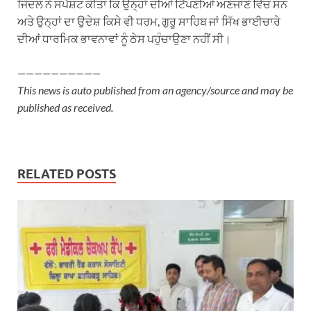
ਜਿੰਦਲ ਨੇ ਸਪੱਸ਼ਟ ਕੀਤਾ ਕਿ ਉਨ੍ਹਾਂ ਦੀਆਂ ਟਿੱਪਣੀਆਂ ਅਣਜਾਣੇ ਵਿੱਚ ਸਨ
ਅਤੇ ਉਨ੍ਹਾਂ ਦਾ ਉਦੇਸ਼ ਕਿਸੇ ਵੀ ਧਰਮ, ਗੁਰੂ ਸਾਹਿਬ ਜਾਂ ਸਿੱਖ ਭਾਈਚਾਰੇ
ਦੀਆਂ ਧਾਰਮਿਕ ਭਾਵਨਾਵਾਂ ਨੂੰ ਠੇਸ ਪਹੁੰਚਾਉਣਾ ਨਹੀਂ ਸੀ।
——————————
This news is auto published from an agency/source and may be
published as received.
RELATED POSTS