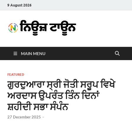
9 August 2026
News
Latest News in Punjabi
Town
MAIN MENU
FEATURED
ਗੁਰਦੁਆਰਾ ਸ੍ਰੀ ਜੋਤੀ ਸਰੂਪ ਵਿਖੇ
ਅਰਦਾਸ ਉਪਰੰਤ ਤਿੰਨ ਦਿਨਾਂ
ਸ਼ਹੀਦੀ ਸਭਾ ਸੰਪੰਨ
27 December 2025
-