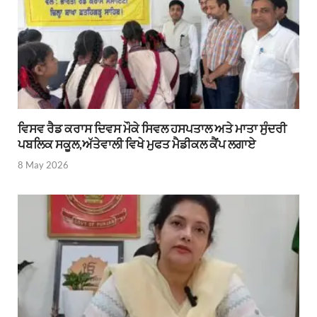
ਵਿਸਵ ਰੈਡ ਕਰਾਸ ਦਿਵਸ ਮੌਕੇ ਸਿਵਲ ਹਸਪਤਾਲ ਅਤੇ ਮਾਤਾ ਸੁੰਦਰੀ
ਪਬਲਿਕ ਸਕੂਲ,ਅੱਤੇਵਾਲੀ ਵਿਖੇ ਮੁਫਤ ਮੈਡੀਕਲ ਕੈਂਪ ਲਗਾਏ
8 May 2026