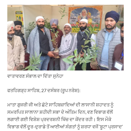
h
e
a
i
m
a
l
c
n
a
t
e
e
k
i
s
g
b
e
l
A
r
o
d
p
a
o
I
p
m
k
n
ਵਾਤਾਵਰਣ ਸੰਭਾਲ ਦਾ ਦਿੱਤਾ ਸੁਨੇਹਾ
ਫਤਹਿਗੜ੍ਹ ਸਾਹਿਬ, 27 ਦਸੰਬਰ (ਰੂਪ ਨਰੇਸ਼):
ਮਾਤਾ ਗੁਜਰੀ ਜੀ ਅਤੇ ਛੋਟੇ ਸਾਹਿਬਜ਼ਾਦਿਆਂ ਦੀ ਲਾਸਾਨੀ ਸ਼ਹਾਦਤ ਨੂੰ
ਸਮਰਪਿਤ ਸਾਲਾਨਾ ਸ਼ਹੀਦੀ ਸਭਾ ਦੇ ਅੰਤਿਮ ਦਿਨ, ਵਣ ਵਿਭਾਗ ਵੱਲੋਂ
ਲਗਾਈ ਗਈ ਵਿਸ਼ੇਸ਼ ਪ੍ਰਦਰਸ਼ਨੀ ਖਿੱਚ ਦਾ ਕੇਂਦਰ ਰਹੀ। ਇਸ ਮੌਕੇ
ਵਿਭਾਗ ਵੱਲੋਂ ਦੂਰ-ਦੁਰਾਡੇ ਤੋਂ ਆਈਆਂ ਸੰਗਤਾਂ ਨੂੰ ਸ਼ਰਧਾ ਵਜੋਂ ‘ਬੂਟਾ ਪ੍ਰਸਾਦ’