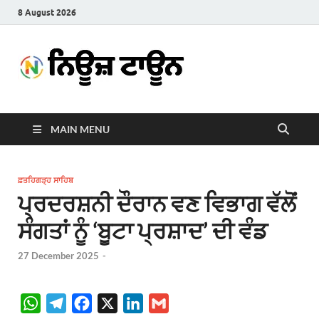
8 August 2026
News
Latest News in Punjabi
Town
MAIN MENU
ਫ਼ਤਹਿਗੜ੍ਹ ਸਾਹਿਬ
ਪ੍ਰਦਰਸ਼ਨੀ ਦੌਰਾਨ ਵਣ ਵਿਭਾਗ ਵੱਲੋਂ
ਸੰਗਤਾਂ ਨੂੰ ‘ਬੂਟਾ ਪ੍ਰਸ਼ਾਦ’ ਦੀ ਵੰਡ
27 December 2025
-
W
T
F
X
L
G