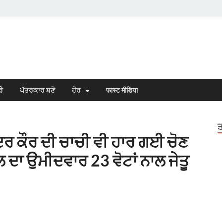
s Town
n Punjabi
ਰੇ
ਪੱਤਰਕਾਰ ਬਣੋ
ਹੋਰ
फास्ट मीडिया
ਤ
ਦਰ ਕੌਰ ਦੀ ਚਾਚੀ ਵੀ ਹਾਰ ਗਈ ਚੋਣ
ਦਾ ਉਮੀਦਵਾਰ 23 ਵੋਟਾਂ ਨਾਲ ਜੇਤੂ