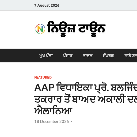
7 August 2026
New
Latest News i
ਮੁੱਖ ਪੰਨਾ
ਪੰਜਾਬ
ਭਾਰਤ
ਸੰਪਰਕ
ਸਾਡੇ ਬਾ
FEATURED
AAP ਵਿਧਾਇਕਾ ਪ੍ਰੋ. ਬਲਜਿੰ
ਤਕਰਾਰ ਤੋਂ ਬਾਅਦ ਅਕਾਲੀ ਦਲ 
ਐਲਾਨਿਆ
18 December 2025
-