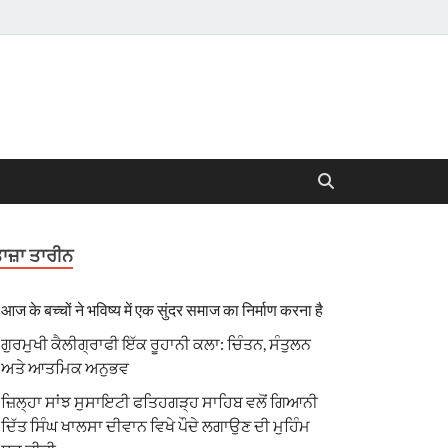
ਾਜ਼ਾ ਤਾਰੀਨ
आज के बच्चों ने भविष्य में एक सुंदर समाज का निर्माण करना है
ਗੁਰਮੁਖੀ ਕੈਲੀਗ੍ਰਾਫੀ ਇੱਕ ਰੂਹਾਨੀ ਕਲਾ: ਚਿੰਤਨ, ਸੰਤੁਲਨ
ਅਤੇ ਆਤਮਿਕ ਅਨੁਭਵ
ਜ਼ਿਲ੍ਹਾ ਸਾਂਝ ਸੁਸਾਇਟੀ ਫਤਿਹਗੜ੍ਹ ਸਾਹਿਬ ਵਲੋਂ ਗਿਆਨੀ
ਦਿੱਤ ਸਿੰਘ ਖਾਲਸਾ ਦੀਵਾਨ ਵਿਖੇ ਪੌਦੇ ਲਗਾਉਣ ਦੀ ਮੁਹਿੰਮ