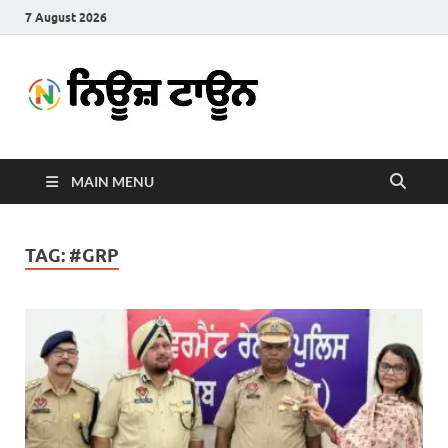
7 August 2026
News
Latest News in Punjabi
Town
MAIN MENU
TAG:
#GRP