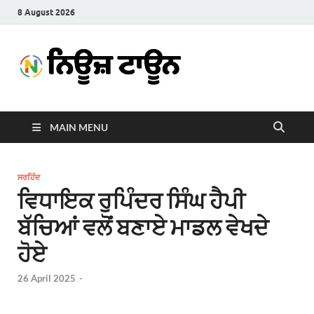
8 August 2026
News
Latest News in Punjabi
Town
MAIN MENU
ਸਰਹਿੰਦ
ਵਿਧਾਇਕ ਰੁਪਿੰਦਰ ਸਿੰਘ ਹੈਪੀ
ਬੱਚਿਆਂ ਵਲੋਂ ਬਣਾਏ ਮਾਡਲ ਵੇਖਦੇ
ਹੋਏ
26 April 2025
-