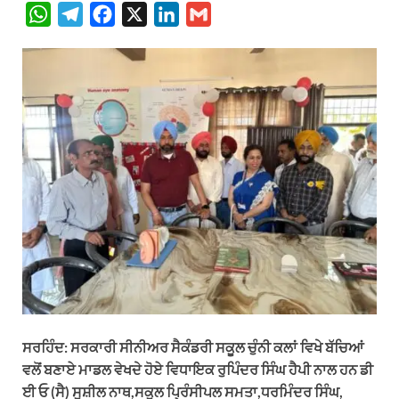
W
T
F
X
L
G
h
e
a
i
m
a
l
c
n
a
t
e
e
k
i
s
g
b
e
l
A
r
o
d
p
a
o
I
p
m
k
n
ਸਰਹਿੰਦ: ਸਰਕਾਰੀ ਸੀਨੀਅਰ ਸੈਕੰਡਰੀ ਸਕੂਲ ਚੁੰਨੀ ਕਲਾਂ ਵਿਖੇ ਬੱਚਿਆਂ
ਵਲੋਂ ਬਣਾਏ ਮਾਡਲ ਵੇਖਦੇ ਹੋਏ ਵਿਧਾਇਕ ਰੁਪਿੰਦਰ ਸਿੰਘ ਹੈਪੀ ਨਾਲ ਹਨ ਡੀ
ਈ ਓ (ਸੈ) ਸੁਸ਼ੀਲ ਨਾਥ,ਸਕੂਲ ਪ੍ਰਿੰਸੀਪਲ ਸਮਤਾ,ਧਰਮਿੰਦਰ ਸਿੰਘ,